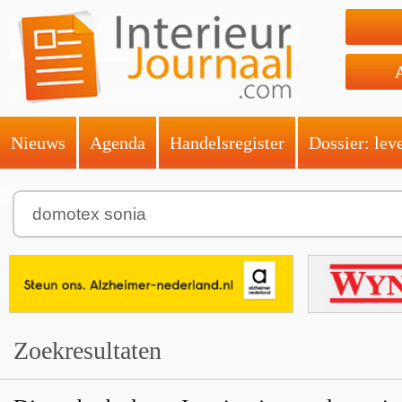
Nieuws
Agenda
Handelsregister
Dossier: lev
Zoekresultaten