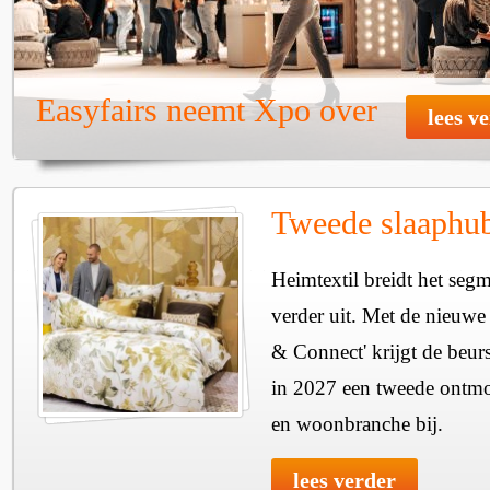
Easyfairs neemt Xpo over
lees v
Tweede slaaphub
Heimtextil breidt het seg
verder uit. Met de nieuwe
& Connect' krijgt de beurs
in 2027 een tweede ontmo
en woonbranche bij.
lees verder