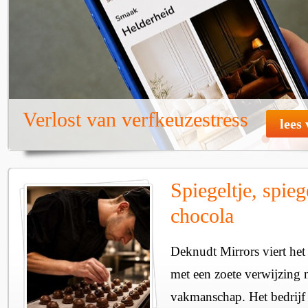
Verlost van verfkeuzestress
lees
Spiegeltje, spieg
chocola
Deknudt Mirrors viert het
met een zoete verwijzing 
vakmanschap. Het bedrijf 