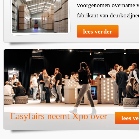
voorgenomen overname v
fabrikant van deurkozijne
lees verder
Easyfairs neemt Xpo over
lees v