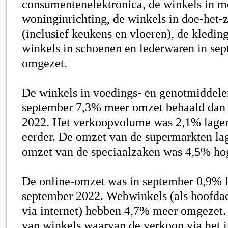
consumentenelektronica, de winkels in m
woninginrichting, de winkels in doe-het-z
(inclusief keukens en vloeren), de kledin
winkels in schoenen en lederwaren in se
omgezet.
De winkels in voedings- en genotmiddele
september
7,3
% meer omzet behaald dan 
2022. Het verkoopvolume was
2,1
% lager
eerder. De omzet van de supermarkten l
omzet van de speciaalzaken was
4,5
% hog
De online-omzet was in september 0
,9
% l
september 2022. Webwinkels (als hoofdac
via internet) hebben
4,7
% meer omgezet.
van winkels waarvan de verkoop via het i