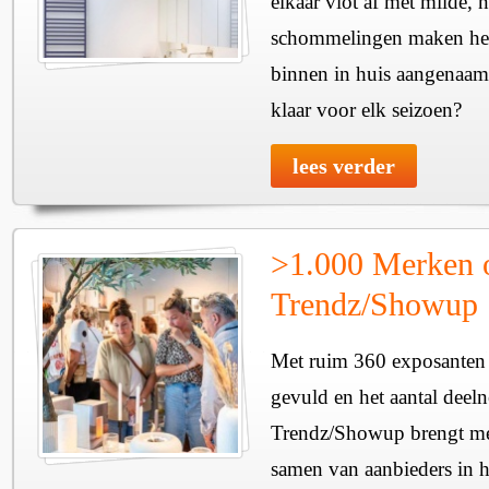
elkaar vlot af met milde, n
schommelingen maken het 
binnen in huis aangenaam
klaar voor elk seizoen?
lees verder
>1.000 Merken 
Trendz/Showup
Met ruim 360 exposanten i
gevuld en het aantal deel
Trendz/Showup brengt mee
samen van aanbieders in h