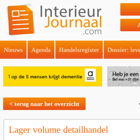
Nieuws
Agenda
Handelsregister
Dossier: lev
< terug naar het overzicht
Lager volume detailhandel