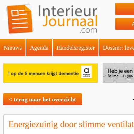
Nieuws
Agenda
Handelsregister
Dossier: lev
< terug naar het overzicht
Energiezuinig door slimme ventilat