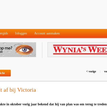
ergids
Inloggen
Account aanmaken
< vorige
|
vo
icht
 af bij Victoria
te in oktober vorig jaar bekend dat hij van plan was om terug te treden