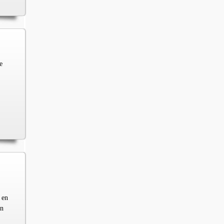
e
 en
en