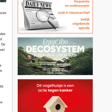
nctie
eden
id
. De
uari
e
en
lië.
ke