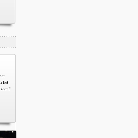
met
m het
izoen?