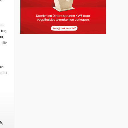
en
 de
tor,
an,
 die
men
n het
ls,