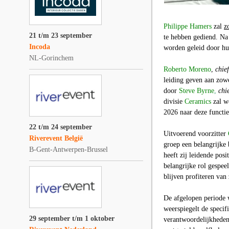
Philippe Hamers
zal
z
21 t/m 23 september
te hebben gediend. Na 
Incoda
worden geleid door h
NL-Gorinchem
Roberto Moreno
,
chie
leiding geven aan zowe
door
Steve Byrne
,
chi
divisie
Ceramics
zal w
2026 naar deze functi
22 t/m 24 september
Uitvoerend voorzitter
Riverevent België
groep een belangrijke 
B-Gent-Antwerpen-Brussel
heeft zij leidende pos
belangrijke rol gespeel
blijven profiteren van
De afgelopen periode 
weerspiegelt de specif
29 september t/m 1 oktober
verantwoordelijkheden t