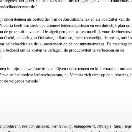
aatregelen, het genereren van kasstroom, het terugdringen van de schuldenlast 
aandeelhouderswaarde.'
ijf ondersteunen als bestuurder van de Australische tak en als voorzitter van de
 'Victoria heeft een sterk operationeel leiderschapsteam en een duidelijk plan om
n de groep uit te voeren. De afgelopen jaren waren moeilijk voor de vloerensec
 Covid, de oorlog in Oekraïne, inflatie en, meer recentelijk, de oorlog met Ir
waar beïnvloedden en druk uitoefenden op de consumentenvraag. De maatregelen
n bedoeld om de kosten te verlagen, de productiviteit te verbeteren en de
n.
groep in mijn nieuwe functies kan blijven ondersteunen en kijk ernaar uit om sa
teve en het bredere leiderschapsteam, nu Victoria zich richt op de uitvoering e
oor de volgende periode.'
renproducent, bestuur, aftreden, vernieuwing, management, strategie, tapijt, tege