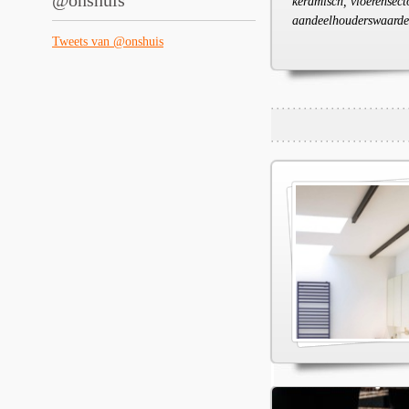
@onshuis
keramisch, vloerensect
aandeelhouderswaarde, p
Tweets van @onshuis