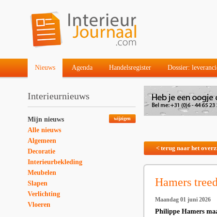
Nieuws
Agenda
Handelsregister
Dossier: leveranci
Interieurnieuws
Mijn nieuws
wijzigen
Alle nieuws
Algemeen
< terug naar het overz
Decoratie
Interieurbekleding
Meubelen
Hamers treedt
Slapen
Verlichting
Maandag 01 juni 2026
Vloeren
Philippe Hamers maak