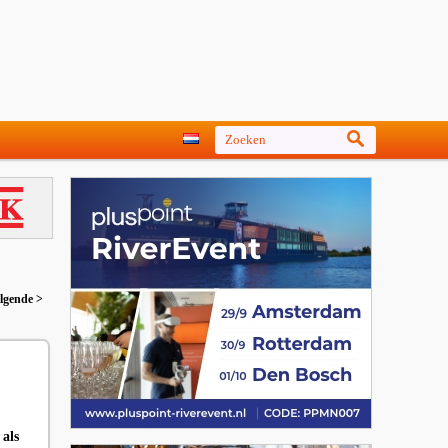
lgende >
 als