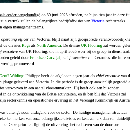
oals eerder aangekondigd
op 30 juni 2026 aftreden, na bijna tien jaar in deze fu
zijn vertrek zullen de belangrijkste bedrijfsdivisies van
Victoria
rechtstreeks
un eigen managementteams.
f operating officer
van Victoria, blijft naast zijn groepsbrede verantwoordelijkh
l de divisies
Rugs
als
North America
. De divisie
UK Flooring
zal worden gele
ef executive
van UK Flooring, die in april 2026 weer bij de groep in dienst trad
orden geleid door
Francisco Carvajal
,
chief executive
van Ceramics, die in febr
e werd gepromoveerd.
Geoff Wilding
: 'Philippe heeft de afgelopen negen jaar als
chief executive
van d
bijdrage geleverd aan Victoria. In die periode is de groep aanzienlijk gegroeid 
ities verworven in een aantal vloerenmarkten. Hij heeft ook een bijzonder
d in de ontwikkeling van de Britse activiteiten, en ik ben blij dat Victoria zal
 zijn sectorkennis en operationele ervaring in het Verenigd Koninkrijk en Austra
was buitengewoon uitdagend voor de sector. De huidige managementstructuur
ieke kenmerken van onze belangrijkste divisies en kent aan elk daarvan duidelij
oe. Onze prioriteit ligt bij de uitvoering: het realiseren van de door ons