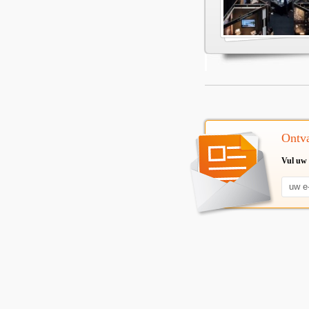
Ontva
Vul uw 