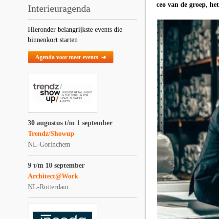
ceo van de groep, he
Interieuragenda
Hieronder belangrijkste events die
binnenkort starten
Agenda voor meer events ➔
30 augustus t/m 1 september
Trendz/Showup
NL-Gorinchem
9 t/m 10 september
Architect@Work
NL-Rotterdam