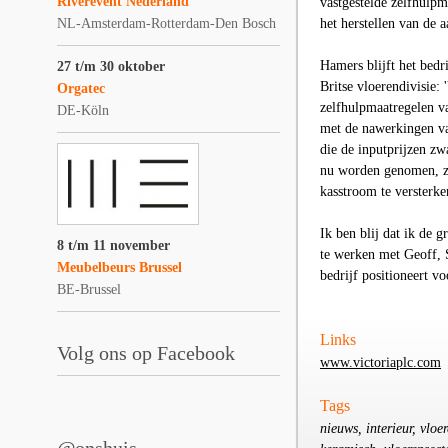
Riverevent Nederland
vastgestelde zelfhulpm
NL-Amsterdam-Rotterdam-Den Bosch
het herstellen van de 
Hamers
blijft het bedr
27 t/m 30 oktober
Britse vloerendivisie:
Orgatec
zelfhulpmaatregelen va
DE-Köln
met de nawerkingen van
die de inputprijzen z
nu worden genomen, zij
kasstroom te versterke
Ik ben blij dat ik de 
8 t/m 11 november
te werken met Geoff, S
Meubelbeurs Brussel
bedrijf positioneert v
BE-Brussel
Links
Volg ons op Facebook
www.victoriaplc.com
Tags
nieuws, interieur, vloe