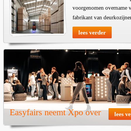
voorgenomen overname v
fabrikant van deurkozijne
lees verder
Easyfairs neemt Xpo over
lees v