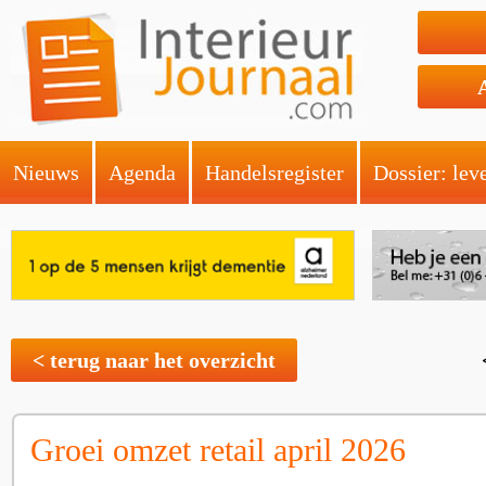
Nieuws
Agenda
Handelsregister
Dossier: lev
< terug naar het overzicht
Groei omzet retail april 2026