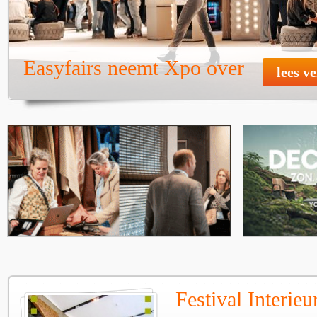
Easyfairs neemt Xpo over
lees v
Festival Interie