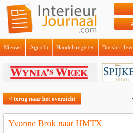
Nieuws
Agenda
Handelsregister
Dossier: lev
< terug naar het overzicht
Yvonne Brok naar HMTX