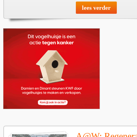
lees verder
A@W: Regenera