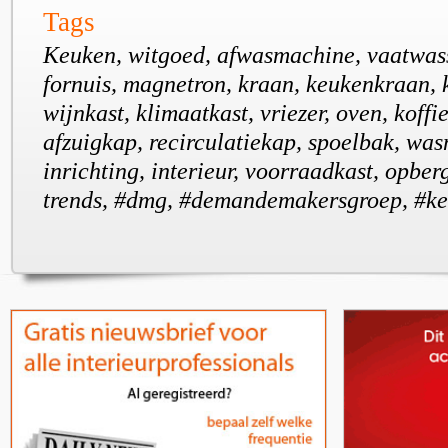
Tags
Keuken, witgoed, afwasmachine, vaatwass
fornuis, magnetron, kraan, keukenkraan, 
wijnkast, klimaatkast, vriezer, oven, koff
afzuigkap, recirculatiekap, spoelbak, wa
inrichting, interieur, voorraadkast, opber
trends, #dmg, #demandemakersgroep, #k