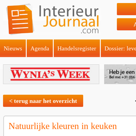
Nieuws
Agenda
Handelsregister
Dossier: lev
< terug naar het overzicht
Natuurlijke kleuren in keuken