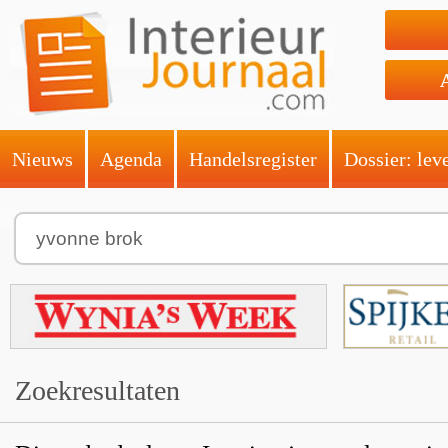
Nieuws
Agenda
Handelsregister
Dossier: lev
Zoekresultaten