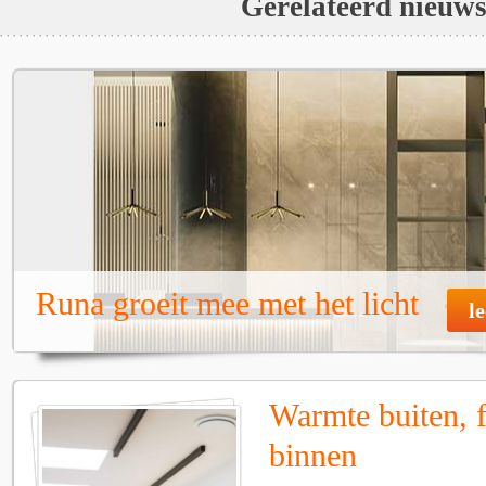
Gerelateerd nieuw
Runa groeit mee met het licht
l
Warmte buiten, f
binnen