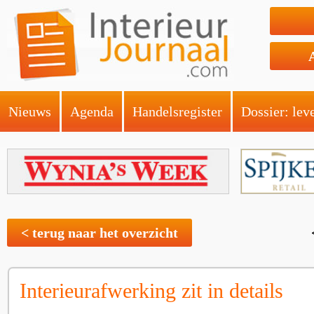
Nieuws
Agenda
Handelsregister
Dossier: lev
< terug naar het overzicht
Interieurafwerking zit in details