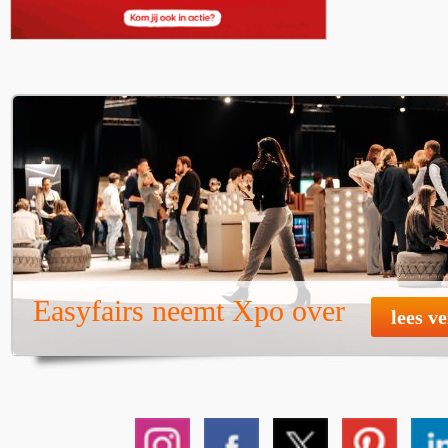
Easyfairs neemt Xpo over
lees v