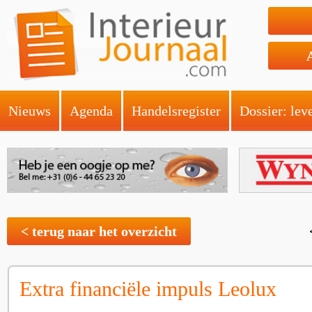
Nieuws
Agenda
Handelsregister
Dossier: lev
< terug naar het overzicht
Extra financiële impuls Leolux