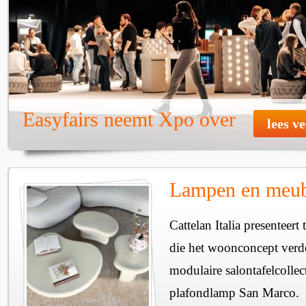
Easyfairs neemt Xpo over
lees v
Lampen en meube
Cattelan Italia presenteer
die het woonconcept verde
modulaire salontafelcollec
plafondlamp San Marco.