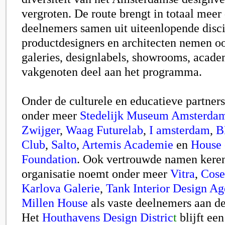
vergroten. De route brengt in totaal meer
deelnemers samen uit uiteenlopende disci
productdesigners en architecten nemen o
galeries, designlabels, showrooms, acade
vakgenoten deel aan het programma.
Onder de culturele en educatieve partner
onder meer
Stedelijk Museum Amsterda
Zwijger
,
Waag Futurelab
,
I amsterdam
,
B
Club
,
Salto
,
Artemis Academie
en
House
Foundation
. Ook vertrouwde namen keren
organisatie noemt onder meer
Vitra
,
Cose
Karlova Galerie
,
Tank Interior Design A
Millen House
als vaste deelnemers aan de
Het
Houthavens Design Distric
t
blijft een