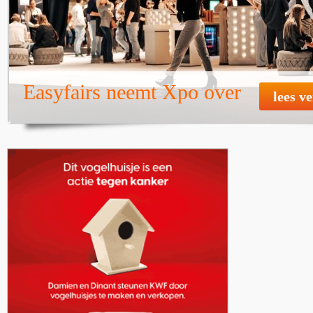
Easyfairs neemt Xpo over
lees v