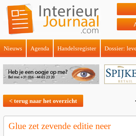
Nieuws
Agenda
Handelsregister
Dossier: lev
< terug naar het overzicht
Glue zet zevende editie neer