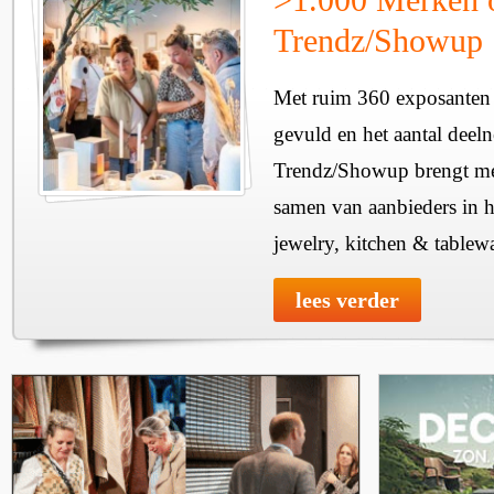
Trendz/Showup
Met ruim 360 exposanten i
gevuld en het aantal deel
Trendz/Showup brengt mee
samen van aanbieders in h
jewelry, kitchen & tablewa
lees verder