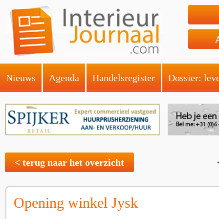
Nieuws
Agenda
Handelsregister
Dossier: lev
< terug naar het overzicht
Opening winkel Jysk