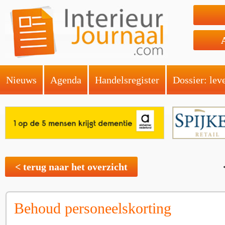
Nieuws
Agenda
Handelsregister
Dossier: lev
< terug naar het overzicht
Behoud personeelskorting