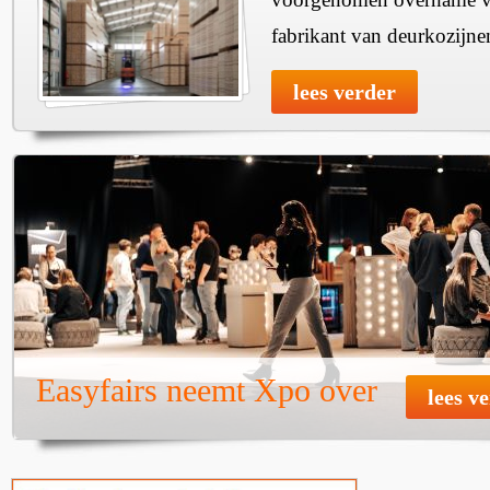
fabrikant van deurkozijne
lees verder
Easyfairs neemt Xpo over
lees v