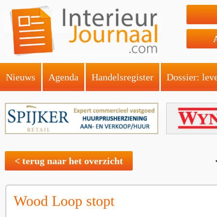
Nieuws
Agenda
Handelsregister
Dossier: lev
< terug naar het overzicht
Wood Loop stopt