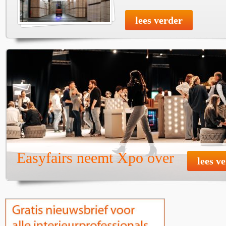
lees verder
Easyfairs neemt Xpo over
lees v