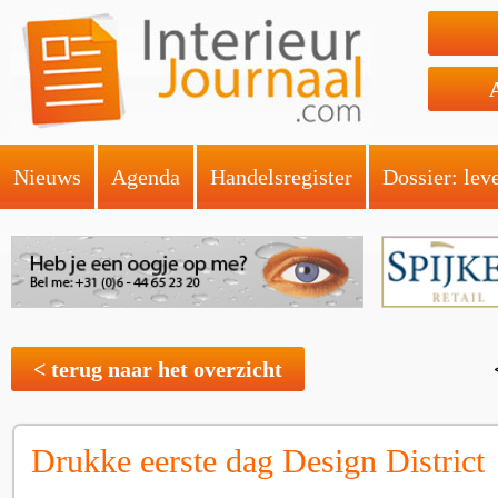
Nieuws
Agenda
Handelsregister
Dossier: lev
< terug naar het overzicht
Drukke eerste dag Design District