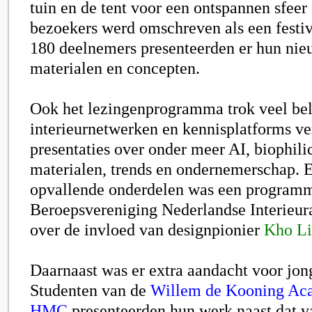
tuin en de tent voor een ontspannen sfeer
bezoekers werd omschreven als een festi
180 deelnemers presenteerden er hun nie
materialen en concepten.
Ook het lezingenprogramma trok veel bela
interieurnetwerken en kennisplatforms v
presentaties over onder meer AI, biophili
materialen, trends en ondernemerschap. 
opvallende onderdelen was een program
Beroepsvereniging Nederlandse Interieura
over de invloed van designpionier
Kho Li
Daarnaast was er extra aandacht voor jong
Studenten van de
Willem de Kooning Ac
HMC
presenteerden hun werk naast dat v