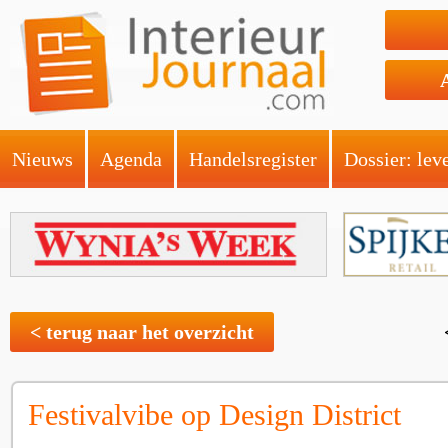
Nieuws
Agenda
Handelsregister
Dossier: lev
< terug naar het overzicht
Festivalvibe op Design District