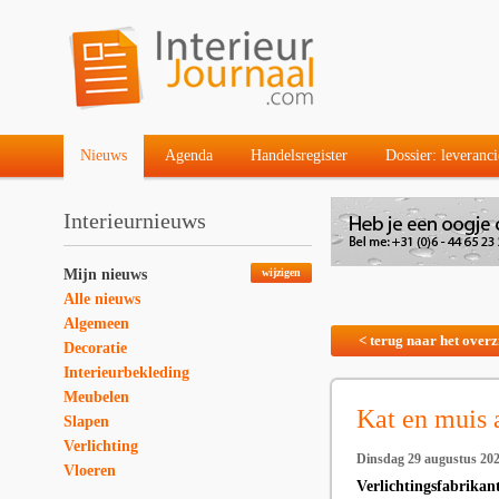
Nieuws
Agenda
Handelsregister
Dossier: leveranci
Interieurnieuws
Mijn nieuws
wijzigen
Alle nieuws
Algemeen
< terug naar het overz
Decoratie
Interieurbekleding
Meubelen
Kat en muis 
Slapen
Verlichting
Dinsdag 29 augustus 20
Vloeren
Verlichtingsfabrikan