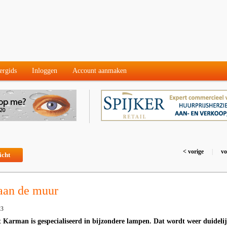
ergids
Inloggen
Account aanmaken
< vorige
|
vo
icht
aan de muur
23
t Karman is gespecialiseerd in bijzondere lampen. Dat wordt weer duideli