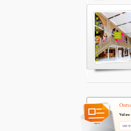
Ontva
Vul uw 