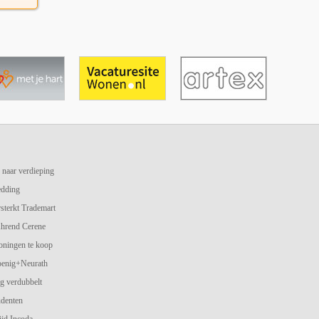
 naar verdieping
edding
terkt Trademart
hrend Cerene
oningen te koop
oenig+Neurath
g verdubbelt
udenten