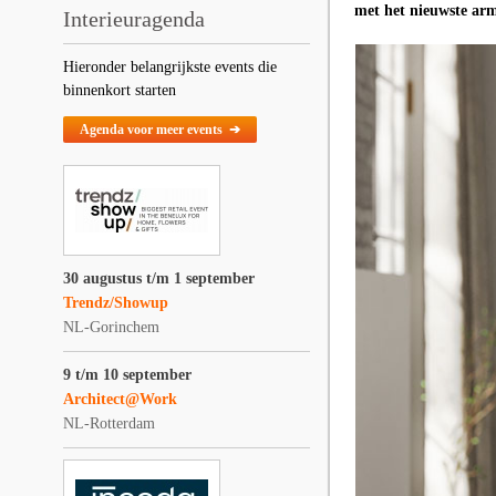
met het nieuwste arm
Interieuragenda
Hieronder belangrijkste events die
binnenkort starten
Agenda voor meer events ➔
30 augustus t/m 1 september
Trendz/Showup
NL-Gorinchem
9 t/m 10 september
Architect@Work
NL-Rotterdam