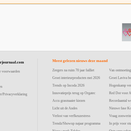
Meest gelezen nieuws deze maand
urjournaal.com
Zeegers na ruim 70 jaar failliet
Van ontmoeting
e voorwaarden
Groei interieurproducten mei 2026
Groei Laviva b
Trends op Incoda 2026
Hogenkamp vers
en
Innovatieprijs terug op Orgatec
Red Dot voor A
r/Privacyverklaring
Accu grasmaaier kiezen
Recordaantal w
Licht uit de Andes
Nieuwe fase K
Verlost van verfkeuzestress
Vraag zonwerin
Trendz/Showup najaar programma
In prijs voor st