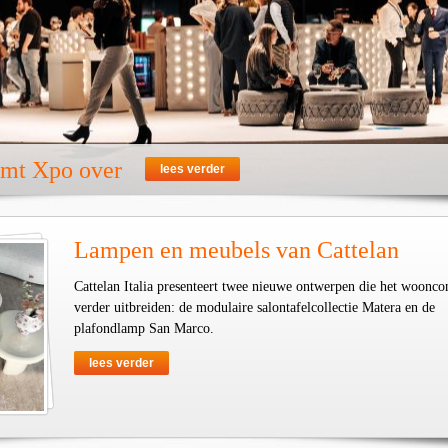
emt Xpo over
lees verder
Lampen en meubels van Cattelan
Cattelan Italia presenteert twee nieuwe ontwerpen die het woonco
verder uitbreiden: de modulaire salontafelcollectie Matera en de
plafondlamp San Marco.
lees verder