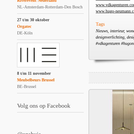
Riverevent Nederland
www.vdkagenturen.c
NL-Amsterdam-Rotterdam-Den Bosch
www.hugo-neumann.
27 t/m 30 oktober
Tags
Orgatec
Nieuws, interieur, wone
DE-Köln
designverlichting, de
#vdkagenturen #hugon
8 t/m 11 november
Meubelbeurs Brussel
BE-Brussel
Volg ons op Facebook