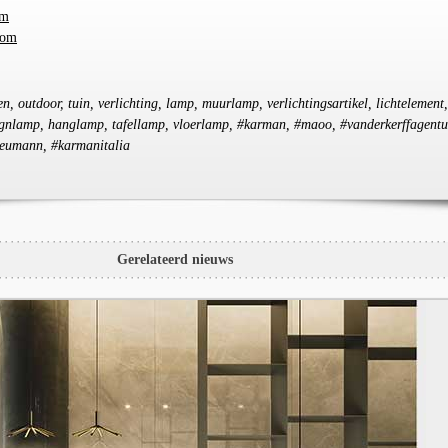
om
com
n, outdoor, tuin, verlichting, lamp, muurlamp, verlichtingsartikel, lichtelement,
signlamp, hanglamp, tafellamp, vloerlamp, #karman, #maoo, #vanderkerffagentu
eumann, #karmanitalia
Gerelateerd nieuws