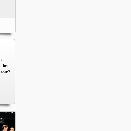
met
m het
izoen?