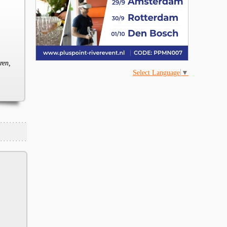
ren,
Select Language
▼