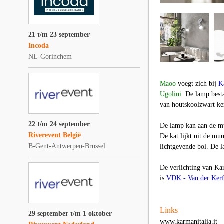
21 t/m 23 september
Incoda
NL-Gorinchem
Maoo
voegt zich bij
K
Ugolini
. De lamp best
van houtskoolzwart ke
22 t/m 24 september
De lamp kan aan de mu
Riverevent België
De kat lijkt uit de muu
B-Gent-Antwerpen-Brussel
lichtgevende bol. De 
De verlichting van Ka
is
VDK - Van der Kerf
Links
29 september t/m 1 oktober
www.karmanitalia.it