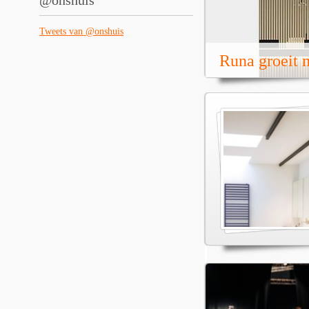
@onshuis
Tweets van @onshuis
Runa groeit m