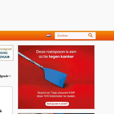
lgende >
jk