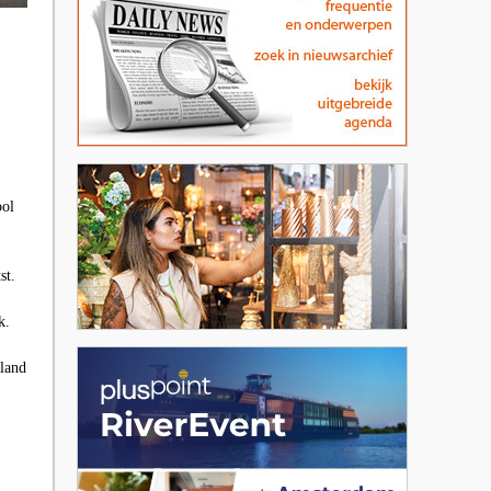
bol
st.
k.
land