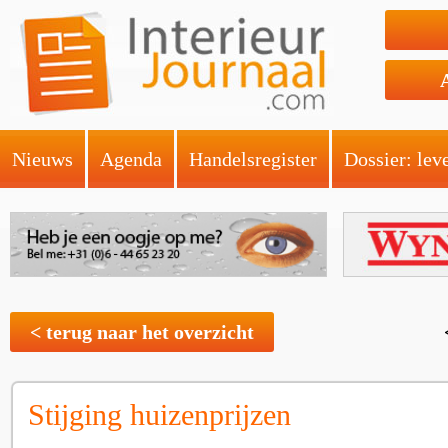
Nieuws
Agenda
Handelsregister
Dossier: lev
< terug naar het overzicht
Stijging huizenprijzen