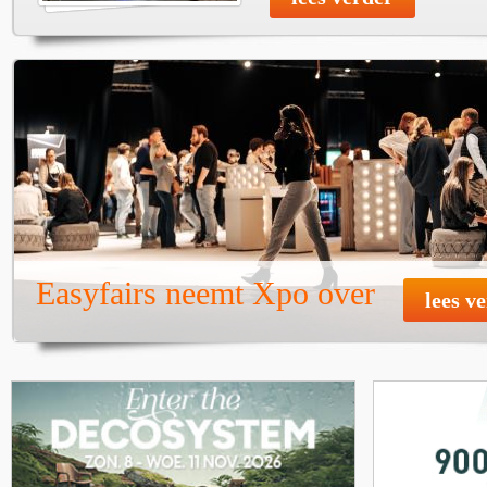
Easyfairs neemt Xpo over
lees v