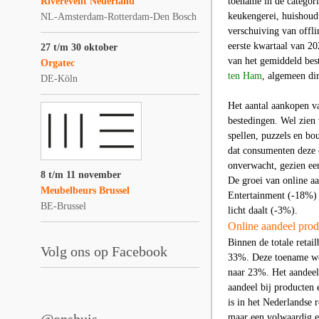
Riverevent Nederland
toename in de catego
keukengerei, huishoud
NL-Amsterdam-Rotterdam-Den Bosch
verschuiving van offli
eerste kwartaal van 20
27 t/m 30 oktober
van het gemiddeld bes
Orgatec
ten Ham
, algemeen dir
DE-Köln
Het aantal aankopen v
bestedingen. Wel zien 
spellen, puzzels en bo
dat consumenten deze 
onverwacht, gezien een
8 t/m 11 november
De groei van online a
Meubelbeurs Brussel
Entertainment (-18%) 
BE-Brussel
licht daalt (-3%).
Online aandeel prod
Binnen de totale reta
Volg ons op Facebook
33%. Deze toename wor
naar 23%. Het aandeel 
aandeel bij producten
is in het Nederlandse 
maar een volwaardig e