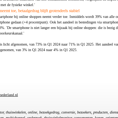
 met de fysieke winkel.'
emt toe, betaalgedrag blijft grotendeels stabiel
artphone bij online shoppen neemt verder toe. Inmiddels wordt 39% van alle o
tphone gedaan (+4 procentpunt). Ook het aandeel in bestedingen via smartpho
0%. 'De smartphone is niet langer een bijzaak bij online shoppen: die is bezig d
voorkeurskanaal.'
is licht afgenomen, van 73% in Q1 2024 naar 71% in Q1 2025. Het aandeel va
toegenomen, van 3% in Q1 2024 naar 4% in Q1 2025.
nederland.nl
tor, thuiswinkelen, online, bezoekgedrag, conversie, bezoekers, producten, diens
gen, multichannel, onderzoek, thuiswinkelmonitor, consumenten, kopen, orienter