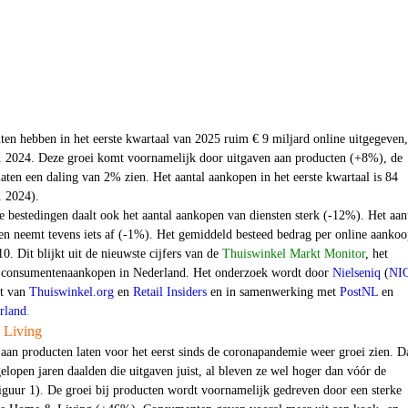
en hebben in het eerste kwartaal van 2025 ruim € 9 miljard online uitgegeven,
1 2024. Deze groei komt voornamelijk door uitgaven aan producten (+8%), de
laten een daling van 2% zien. Het aantal aankopen in het eerste kwartaal is 84
1 2024).
e bestedingen daalt ook het aantal aankopen van diensten sterk (-12%). Het aan
en neemt tevens iets af (-1%). Het gemiddeld besteed bedrag per online aanko
0. Dit blijkt uit de nieuwste cijfers van de
Thuiswinkel Markt Monitor
,
het
e consumentenaankopen in Nederland. Het onderzoek wordt door
Nielseniq
(
NI
ht van
Thuiswinkel.org
en
Retail Insiders
en in samenwerking met
PostNL
en
rland
.
 Living
aan producten laten voor het eerst sinds de coronapandemie weer groei zien. Da
elopen jaren daalden die uitgaven juist, al bleven ze wel hoger dan vóór de
iguur 1). De groei bij producten wordt voornamelijk gedreven door een sterke