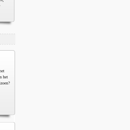
g
met
m het
izoen?