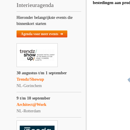
bestedingen aan prod
Interieuragenda
Hieronder belangrijkste events die
binnenkort starten
Agenda voor meer events ➔
30 augustus t/m 1 september
Trendz/Showup
NL-Gorinchem
9 t/m 10 september
Architect@Work
NL-Rotterdam