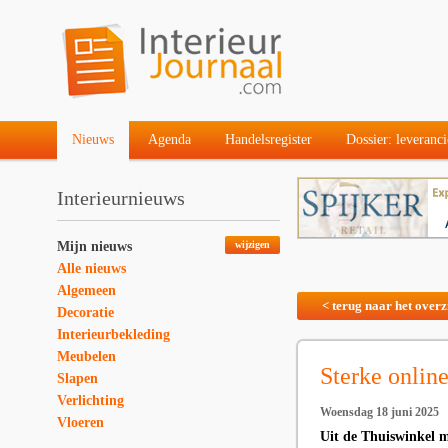
Nieuws
Agenda
Handelsregister
Dossier: leveranci
Interieurnieuws
Mijn nieuws
wijzigen
Alle nieuws
Algemeen
< terug naar het overz
Decoratie
Interieurbekleding
Meubelen
Sterke onlin
Slapen
Verlichting
Woensdag 18 juni 2025
Vloeren
Uit de Thuiswinkel mo