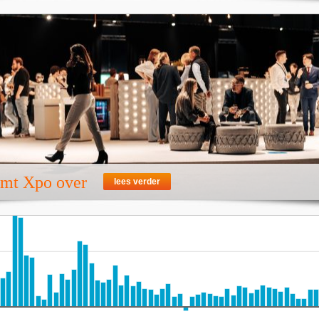
emt Xpo over
lees verder