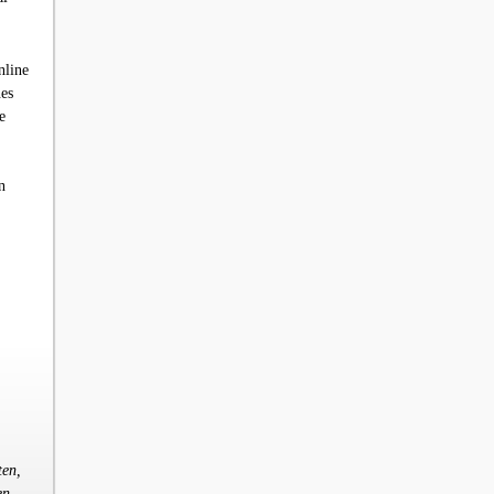
nline
nes
e
n
ten,
en,