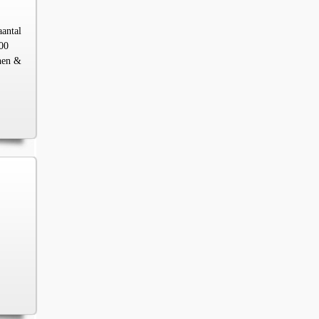
aantal
00
chen &