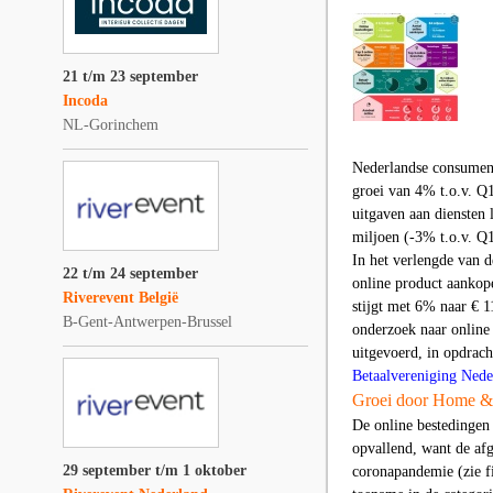
21 t/m 23 september
Incoda
NL-Gorinchem
Nederlandse consument
groei van 4% t.o.v. Q
uitgaven aan diensten 
miljoen (-3% t.o.v. Q
In het verlengde van d
22 t/m 24 september
online product aankop
Riverevent België
stijgt met 6% naar € 11
B-Gent-Antwerpen-Brussel
onderzoek naar onlin
uitgevoerd, in opdrac
Betaalvereniging Nede
Groei door Home &
De online bestedingen 
opvallend, want de afg
29 september t/m 1 oktober
coronapandemie (zie f