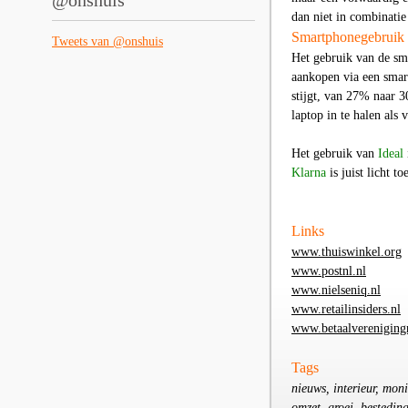
@onshuis
dan niet in combinatie
Smartphonegebruik ne
Tweets van @onshuis
Het gebruik van de sm
aankopen via een smar
stijgt, van 27% naar 3
laptop in te halen als 
Het gebruik van
Ideal
Klarna
is juist licht 
Links
www.thuiswinkel.org
www.postnl.nl
www.nielseniq.nl
www.retailinsiders.nl
www.betaalvereniging
Tags
nieuws, interieur, moni
omzet, groei, bestedin