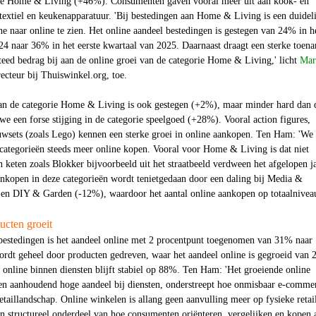
rie Home & Living (+46%). Consumenten gaven vooral meer uit aan kook- en
textiel en keukenapparatuur. 'Bij bestedingen aan Home & Living is een duidel
ne naar online te zien. Het online aandeel bestedingen is gestegen van 24% in h
24 naar 36% in het eerste kwartaal van 2025. Daarnaast draagt een sterke toen
teed bedrag bij aan de online groei van de categorie Home & Living,' licht
Mar
ecteur bij Thuiswinkel.org, toe.
an de categorie Home & Living is ook gestegen (+2%), maar minder hard dan 
we een forse stijging in de categorie speelgoed (+28%). Vooral action figures,
uwsets (zoals Lego) kennen een sterke groei in online aankopen. Ten Ham: 'We 
categorieën steeds meer online kopen. Vooral voor Home & Living is dat niet
 keten zoals Blokker bijvoorbeeld uit het straatbeeld verdween het afgelopen ja
ankopen in deze categorieën wordt tenietgedaan door een daling bij Media &
en DIY & Garden (-12%), waardoor het aantal online aankopen op totaalnivea
ucten groeit
ilbestedingen is het aandeel online met 2 procentpunt toegenomen van 31% naar
dt geheel door producten gedreven, waar het aandeel online is gegroeid van
online binnen diensten blijft stabiel op 88%. Ten Ham: 'Het groeiende online
 en aanhoudend hoge aandeel bij diensten, onderstreept hoe onmisbaar e-comme
retaillandschap. Online winkelen is allang geen aanvulling meer op fysieke retai
n structureel onderdeel van hoe consumenten oriënteren, vergelijken en kopen 