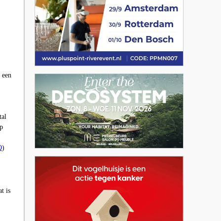
 een
tal
op
Q
)
t is