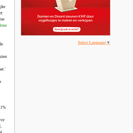
ijke
et
ame
lene
Select Language
▼
de
zien
ar.'
u
 21%
rce
l,
al