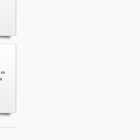
 en
en