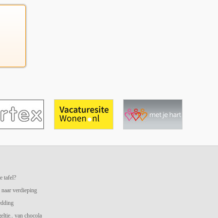
e tafel?
 naar verdieping
edding
geltje.. van chocola