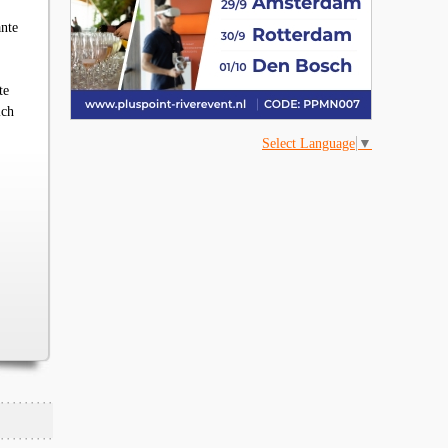
nte
te
ich
Select Language
▼