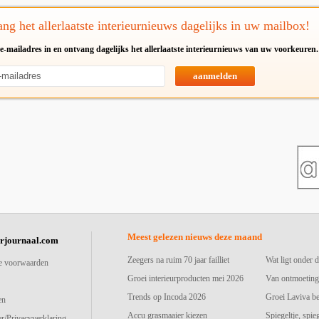
ng het allerlaatste interieurnieuws dagelijks in uw mailbox!
e-mailadres in en ontvang dagelijks het allerlaatste interieurnieuws van uw voorkeuren.
aanmelden
Meest gelezen nieuws deze maand
urjournaal.com
Zeegers na ruim 70 jaar failliet
Wat ligt onder d
e voorwaarden
Groei interieurproducten mei 2026
Van ontmoeting
Trends op Incoda 2026
Groei Laviva b
en
Accu grasmaaier kiezen
Spiegeltje, spie
r/Privacyverklaring