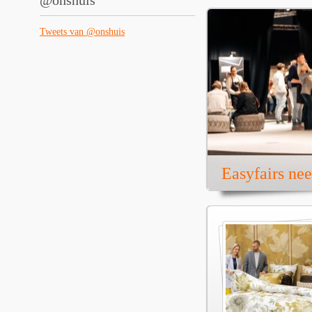
@onshuis
Tweets van @onshuis
Easyfairs ne