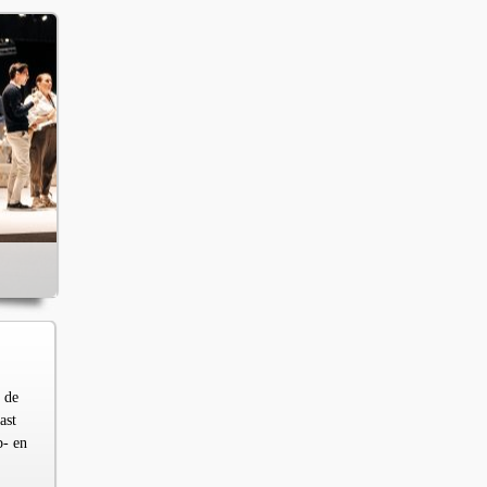
 de
ast
p- en