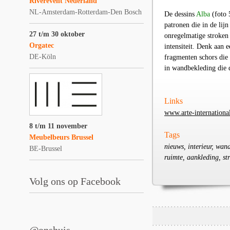
Riverevent Nederland
NL-Amsterdam-Rotterdam-Den Bosch
De dessin
s
Alba
(foto 
patronen die in de lij
27 t/m 30 oktober
onregelmatige stroken
Orgatec
intensiteit. Denk aan e
DE-Köln
fragmenten schors die 
in wandbekleding die d
Links
www.arte-internationa
8 t/m 11 november
Tags
Meubelbeurs Brussel
nieuws, interieur, wand
BE-Brussel
ruimte, aankleding, st
Volg ons op Facebook