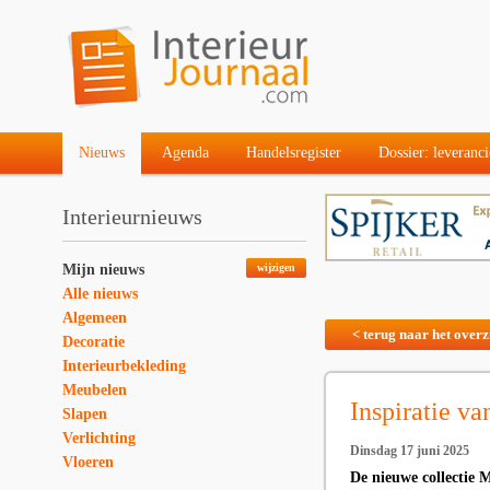
Nieuws
Agenda
Handelsregister
Dossier: leveranci
Interieurnieuws
Mijn nieuws
wijzigen
Alle nieuws
Algemeen
< terug naar het overz
Decoratie
Interieurbekleding
Meubelen
Inspiratie v
Slapen
Verlichting
Dinsdag 17 juni 2025
Vloeren
De nieuwe collectie 