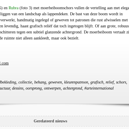
5) en
Rubra
(foto 3)
met moerbeiboomschors vullen de vertelling aan met elega
n liggen van een landschap als lappendeken. De bast van deze boom wordt in
 verwerkt, handmatig ingelegd of geweven tot patronen die rust afwisselen met
en levendig, haast grafisch reliëf dat toch ingetogen blijft. Of aan grote, robuus
schitteren tegen een subtiel glanzende achtergrond. De moerbeiboom vertaalt z
e ruimte niet alleen aankleedt, maar ook bezielt.
l.com
bekleding, collectie, behang, geweven, kleurenpatroon, grafisch, relief, schors,
ructuur, dessins, oorsprong, ontwerpen, achtergrond, #arteinternational
Gerelateerd nieuws