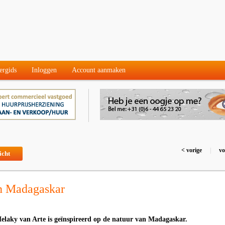
ergids
Inloggen
Account aanmaken
< vorige
|
vo
icht
an Madagaskar
Melaky van Arte is geïnspireerd op de natuur van Madagaskar.