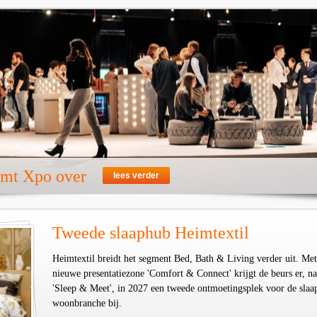
emt Xpo over
lees verder
Tweede slaaphub Heimtextil
Heimtextil breidt het segment Bed, Bath & Living verder uit. Met
nieuwe presentatiezone 'Comfort & Connect' krijgt de beurs er, na
'Sleep & Meet', in 2027 een tweede ontmoetingsplek voor de slaa
woonbranche bij.