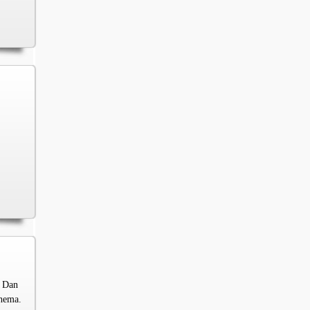
? Dan
thema.