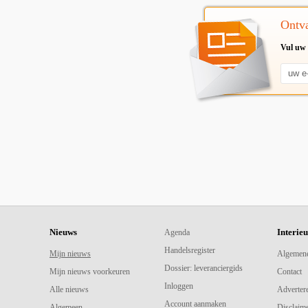
Ontva
Vul uw 
Nieuws
Interie
Agenda
Handelsregister
Mijn nieuws
Algemen
Dossier: leveranciergids
Mijn nieuws voorkeuren
Contact
Inloggen
Alle nieuws
Adverter
Account aanmaken
Algemeen
Disclaime