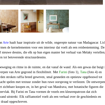
an
Arte
haalt haar inspiratie uit de wilde, ongerepte natuur van Madagascar. Lic
rmen de kernelementen voor een interieur dat voelt als een reisbestemming. De
vijf nieuwe dessins, die elk op hun eigen manier het verhaal van
Melaky
vertellen
n tot betoverende structuurdessins.
beweging en ritme in de ruimte, en dat vanaf de wand. Als een gewas dat buigt 
erpen van Arte gegrond in flexibiliteit. Met
Farini
(foto 1),
Tana
(foto 4) en
den stroken raffia breed geweven, smal gesneden en opnieuw opgebouwd tot
acht spelen met textuur zonder hun ruwe oorsprong te verliezen. De ontwerpen
met zichtbare knopen en, in het geval van Mandrava, met botanische figuren die
ervlak. Bij Farini en Tana vormen de vezels een kleurenpatroon dat zich
wand uitstrekt. Elk raffiamotief voelt als een verhaal over de geschiedenis en
n draad opgeschreven.