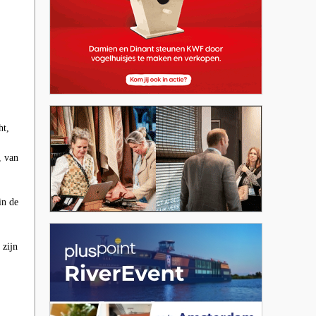
ht,
, van
in de
 zijn