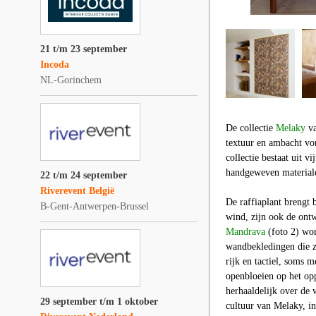
21 t/m 23 september
Incoda
NL-Gorinchem
De collectie
Melaky
v
textuur en ambacht vo
collectie bestaat uit 
handgeweven materiale
22 t/m 24 september
Riverevent België
De raffiaplant brengt 
B-Gent-Antwerpen-Brussel
wind, zijn ook de ontw
Mandrava
(foto 2)
wor
wandbekledingen die z
rijk en tactiel, soms 
openbloeien op het opp
herhaaldelijk over de 
29 september t/m 1 oktober
cultuur van Melaky, i