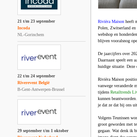
21 t/m 23 september
Rivièra Maison
heeft m
Incoda
Polen, Zwitserland en
webshop en honderden d
NL-Gorinchem
blijven vooralsnog op
De jaarcijfers over 20
Daarnaast speelt een a
huidige situatie. Deze
22 t/m 24 september
Rivièra Maison positi
Riverevent België
vanwege veranderde m
B-Gent-Antwerpen-Brussel
tijdens
Retailtrends Li
kunnen beantwoorden.
je dat ze dat bij ons ui
Volgens Teunissen wor
groot geworden met te
29 september t/m 1 oktober
gegaan. Wat denk ik b