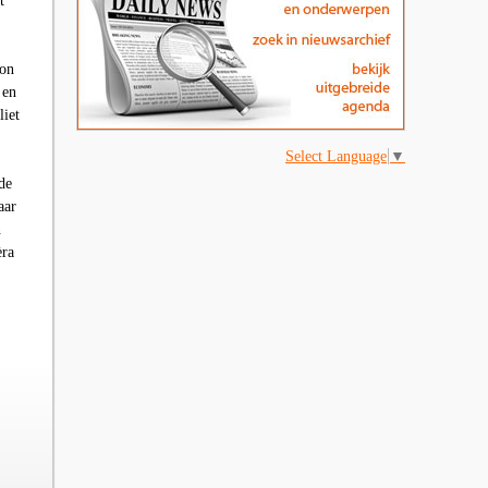
t
oon
 en
liet
Select Language
▼
de
aar
n
èra