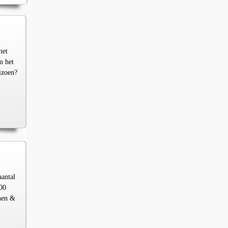
met
m het
izoen?
aantal
00
chen &