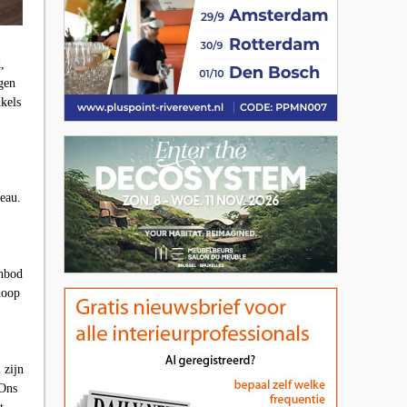
,
gen
kels
veau.
anbod
hoop
 zijn
 Ons