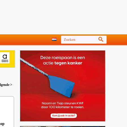
lgende >
 op