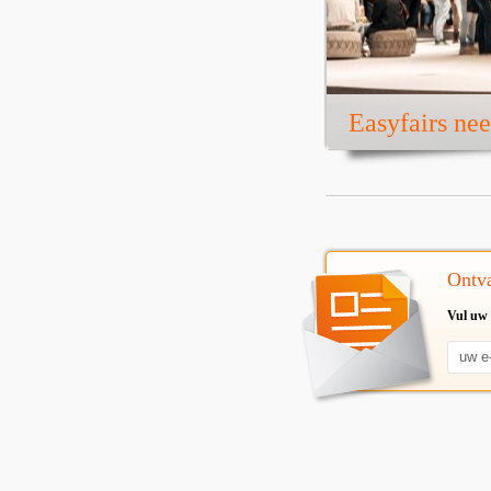
Easyfairs ne
Ontva
Vul uw 