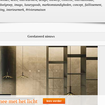
, doelgroep, imago, luxurygoods, marktomstandigheden, concept, faillissement,
ring, interieurmerk, #rivieramaison
Gerelateerd nieuws
ee met het licht
lees verder