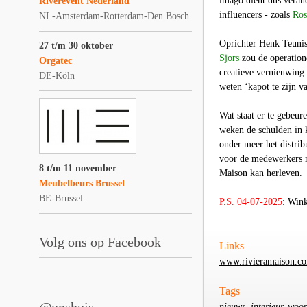
imago dient dus veran
Riverevent Nederland
influencers -
zoals
Ros
NL-Amsterdam-Rotterdam-Den Bosch
Oprichter Henk Teunis
27 t/m 30 oktober
Sjors
zou de operation
Orgatec
creatieve vernieuwing.
DE-Köln
weten ‘kapot te zijn v
Wat staat er te gebeur
weken de schulden in k
onder meer het distri
voor de medewerkers m
8 t/m 11 november
Maison kan herleven.
Meubelbeurs Brussel
BE-Brussel
P.S. 04-07-2025
: Wink
Volg ons op Facebook
Links
www.rivieramaison.c
Tags
nieuws, interieur, woon