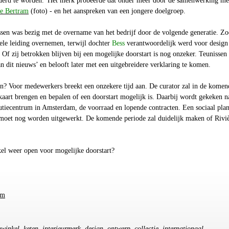
derd te worden.' Het merk probeerde dat onder meer door de samenwerking me
e Bertram
(foto) - en het aanspreken van een jongere doelgroep.
sen was bezig met de overname van het bedrijf door de volgende generatie. Z
ele leiding overnemen, terwijl dochter
Bess
verantwoordelijk werd voor design
 Of zij betrokken blijven bij een mogelijke doorstart is nog onzeker. Teunissen 
an dit nieuws’ en belooft later met een uitgebreidere verklaring te komen.
en? Voor medewerkers breekt een onzekere tijd aan. De curator zal in de komen
aart brengen en bepalen of een doorstart mogelijk is. Daarbij wordt gekeken n
butiecentrum in Amsterdam, de voorraad en lopende contracten. Een sociaal pla
oet nog worden uitgewerkt. De komende periode zal duidelijk maken of Rivi
el weer open voor mogelijke doorstart?
om
winkel, keten, interieurmerk, design, ontwerp, collectie, internationaal,