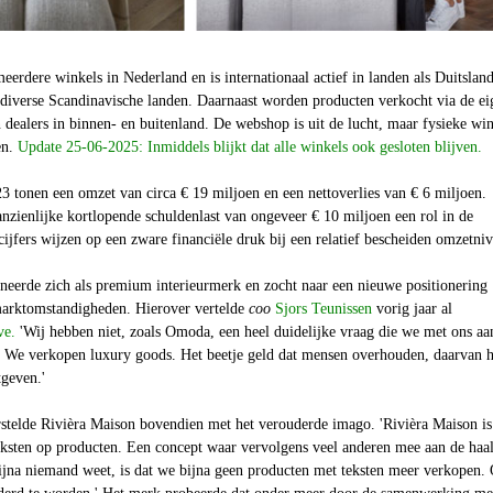
eerdere winkels in Nederland en is internationaal actief in landen als Duitsland
 diverse Scandinavische landen. Daarnaast worden producten verkocht via de ei
ealers in binnen- en buitenland. De webshop is uit de lucht, maar fysieke win
en.
Update 25-06-2025: Inmiddels blijkt dat alle winkels ook gesloten blijven.
23 tonen een omzet van circa € 19 miljoen en een nettoverlies van € 6 miljoen.
anzienlijke kortlopende schuldenlast van ongeveer € 10 miljoen een rol in de
 cijfers wijzen op een zware financiële druk bij een relatief bescheiden omzetni
oneerde zich als premium interieurmerk en zocht naar een nieuwe positionering
arktomstandigheden. Hierover vertelde
coo
Sjors Teunissen
vorig jaar al
ve.
'Wij hebben niet, zoals Omoda, een heel duidelijke vraag die we met ons a
 We verkopen luxury goods. Het beetje geld dat mensen overhouden, daarvan 
tgeven.'
stelde Rivièra Maison bovendien met het verouderde imago. 'Rivièra Maison is
ksten op producten. Een concept waar vervolgens veel anderen mee aan de haal
ijna niemand weet, is dat we bijna geen producten met teksten meer verkopen.