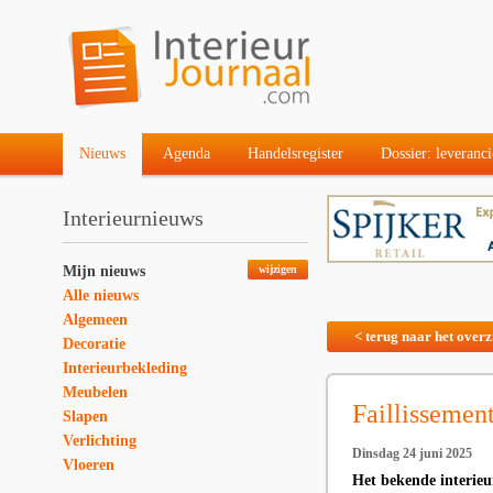
Nieuws
Agenda
Handelsregister
Dossier: leveranci
Interieurnieuws
Mijn nieuws
wijzigen
Alle nieuws
Algemeen
< terug naar het overz
Decoratie
Interieurbekleding
Meubelen
Faillissemen
Slapen
Verlichting
Dinsdag 24 juni 2025
Vloeren
Het bekende interieu