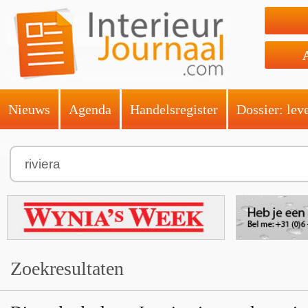
Nieuws
Agenda
Handelsregister
Dossier: lev
Zoekresultaten