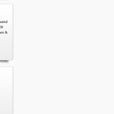
aantal
00
chen &