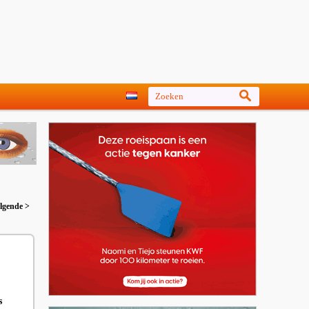
lgende >
s