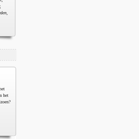
,
rden,
met
m het
izoen?