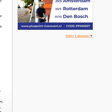
gt
ee
m.
Select Language
▼
-
ow,
,
t,