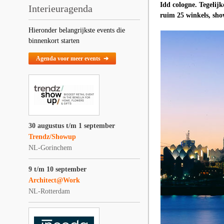
Idd cologne. Tegelij
Interieuragenda
ruim 25 winkels, sho
Hieronder belangrijkste events die
binnenkort starten
Agenda voor meer events ➔
30 augustus t/m 1 september
Trendz/Showup
NL-Gorinchem
9 t/m 10 september
Architect@Work
NL-Rotterdam