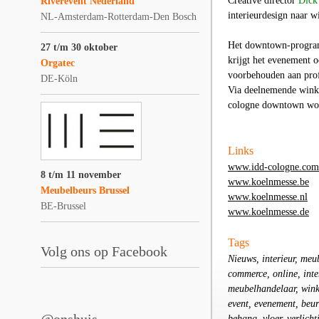
Creative director
Dick
Riverevent Nederland
interieurdesign naar w
NL-Amsterdam-Rotterdam-Den Bosch
Het downtown-programm
27 t/m 30 oktober
krijgt het evenement oo
Orgatec
voorbehouden aan profe
DE-Köln
Via deelnemende winke
cologne downtown word
Links
www.idd-cologne.com
8 t/m 11 november
www.koelnmesse.be
Meubelbeurs Brussel
www.koelnmesse.nl
BE-Brussel
www.koelnmesse.de
Tags
Volg ons op Facebook
Nieuws, interieur, meu
commerce, online, int
meubelhandelaar, winke
event, evenement, beur
behang, vloer, verlich