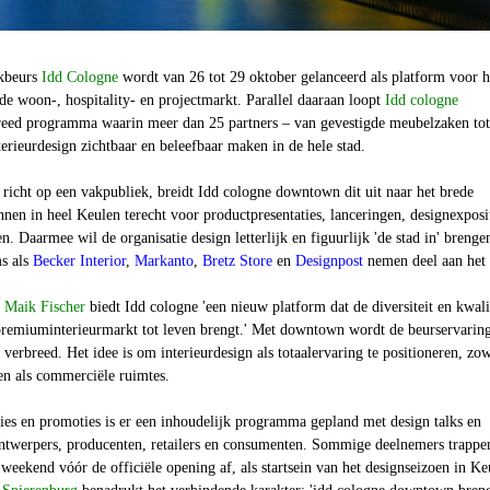
akbeurs
Idd Cologne
wordt van 26 tot 29 oktober gelanceerd als platform voor h
 de woon-, hospitality- en projectmarkt. Parallel daaraan loopt
Idd cologne
breed programma waarin meer dan 25 partners – van gevestigde meubelzaken tot
terieurdesign zichtbaar en beleefbaar maken in de hele stad.
richt op een vakpubliek, breidt Idd cologne downtown dit uit naar het brede
nen in heel Keulen terecht voor productpresentaties, lanceringen, designexposi
n. Daarmee wil de organisatie design letterlijk en figuurlijk 'de stad in' brenge
s als
Becker Interior
,
Markanto
,
Bretz Store
en
Designpost
nemen deel aan het
Maik Fischer
biedt Idd cologne 'een nieuw platform dat de diversiteit en kwali
 premiuminterieurmarkt tot leven brengt.' Met downtown wordt de beurservarin
 verbreed. Het idee is om interieurdesign als totaalervaring te positioneren, zo
en als commerciële ruimtes.
ies en promoties is er een inhoudelijk programma gepland met design talks en
ntwerpers, producenten, retailers en consumenten. Sommige deelnemers trappe
eekend vóór de officiële opening af, als startsein van het designseizoen in Ke