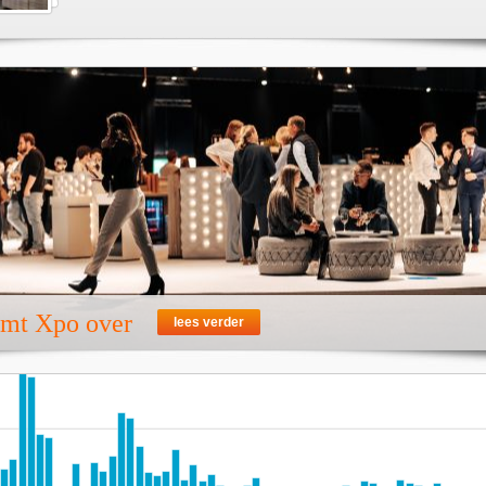
emt Xpo over
lees verder