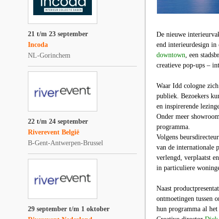
21 t/m 23 september
De nieuwe interieurv
Incoda
end interieurdesign in
downtown
, een stads
NL-Gorinchem
creatieve pop-ups – in
Waar Idd cologne zich 
publiek. Bezoekers kun
en inspirerende lezinge
Onder meer showroom
22 t/m 24 september
programma.
Riverevent België
Volgens beursdirecteur
B-Gent-Antwerpen-Brussel
van de internationale
verlengd, verplaatst en
in particuliere woning
Naast productpresentat
ontmoetingen tussen o
29 september t/m 1 oktober
hun programma al het w