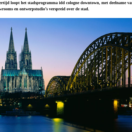
kertijd loopt het stadsprogramma idd cologne downtown, met deelname va
wrooms en ontwerpstudio’s verspreid over de stad.