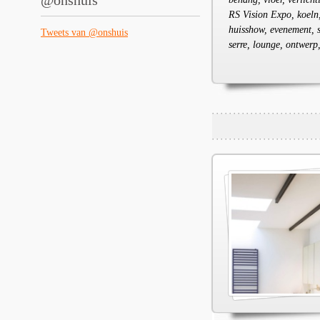
@onshuis
RS Vision Expo, koeln,
huisshow, evenement, st
Tweets van @onshuis
serre, lounge, ontwer