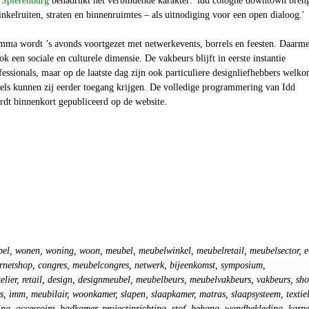
 Spierenburg
benadrukt het verbindende karakter: 'idd cologne downtown bren
inkelruiten, straten en binnenruimtes – als uitnodiging voor een open dialoog.'
a wordt ’s avonds voortgezet met netwerkevents, borrels en feesten. Daarm
k een sociale en culturele dimensie. De vakbeurs blijft in eerste instantie
ssionals, maar op de laatste dag zijn ook particuliere designliefhebbers welko
ls kunnen zij eerder toegang krijgen. De volledige programmering van Idd
t binnenkort gepubliceerd op de website.
bel, wonen, woning, woon, meubel, meubelwinkel, meubelretail, meubelsector, e
ernetshop, congres, meubelcongres, netwerk, bijeenkomst, symposium,
lier, retail, design, designmeubel, meubelbeurs, meubelvakbeurs, vakbeurs, sh
s, imm, meubilair, woonkamer, slapen, slaapkamer, matras, slaapsysteem, textiel
ting, accessoire, badkamer, projectinrichting, stof, behang, wandbekleding, karpe