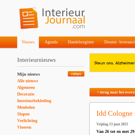
Nieuws
Agenda
Handelsregister
Dossier: leveranci
Interieurnieuws
Mijn nieuws
wijzigen
Alle nieuws
Algemeen
< terug naar het overz
Decoratie
Interieurbekleding
Meubelen
Idd Cologne n
Slapen
Verlichting
Vrijdag 13 juni 2025
Vloeren
Van 26 tot en met 29 