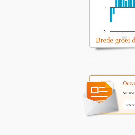
Brede groei 
Ontva
Vul uw 