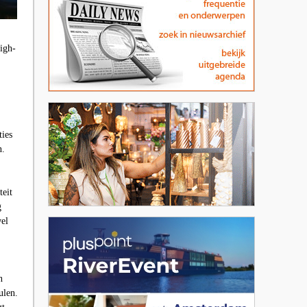
igh-
ties
n.
teit
g
wel
n
ulen.