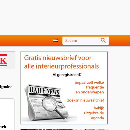
lgende >
telt