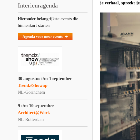
je verhaal, spreekt j
Interieuragenda
Hieronder belangrijkste events die
binnenkort starten
Agenda voor meer events ➔
30 augustus t/m 1 september
Trendz/Showup
NL-Gorinchem
9 t/m 10 september
Architect@Work
NL-Rotterdam