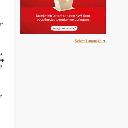
n
ten
Select Language
▼
es
rop
ls
en.