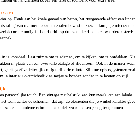
entueren en hanglampen boven een tafel of toonbank voor extra sfeer.
terialen
ies op. Denk aan het koele gevoel van beton, het rustgevende effect van linne
uitstraling van marmer. Door materialen bewust te kiezen, kun je je interieur la
veel decoratie nodig is. Let daarbij op duurzaamheid: klanten waarderen steeds
 aanpak.
 in je voordeel. Laat ruimte om te ademen, om te kijken, om te ontdekken. Ki
stukken in plaats van een overvolle etalage of showroom. Ook in de manier waa
rt, geldt: geef ze letterlijk en figuurlijk de ruimte. Slimme opbergsystemen zoa
 je interieur overzichtelijk en netjes te houden zonder in te boeten op stijl.
ijk
 een persoonlijke touch. Een vintage meubelstuk, een kunstwerk van een lokale
an het team achter de schermen: dat zijn de elementen die je winkel karakter gev
 tussen een anonieme ruimte en een plek waar mensen graag terugkomen.