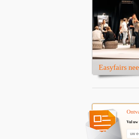
Easyfairs ne
Ontva
Vul uw 