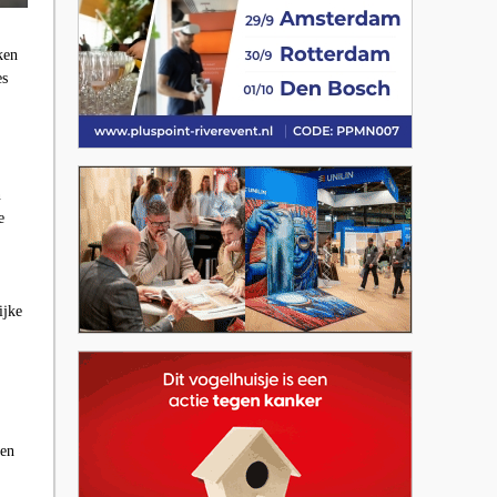
ken
es
n
e
ijke
ten