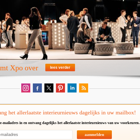
emt Xpo over
lees verder
ng het allerlaatste interieurnieuws dagelijks in uw mailbox!
e-mailadres in en ontvang dagelijks het allerlaatste interieurnieuws van uw voorkeuren.
aanmelden