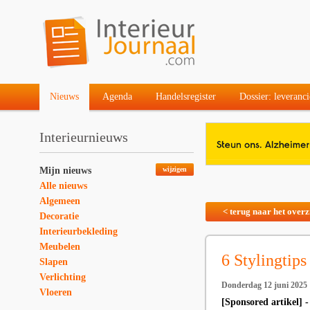
Nieuws
Agenda
Handelsregister
Dossier: leveranci
Interieurnieuws
Mijn nieuws
wijzigen
Alle nieuws
Algemeen
< terug naar het overz
Decoratie
Interieurbekleding
Meubelen
6 Stylingtips
Slapen
Verlichting
Donderdag 12 juni 2025
Vloeren
[Sponsored artikel] -