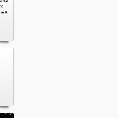
aantal
00
chen &