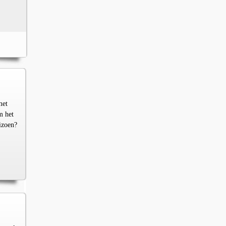
met
m het
izoen?