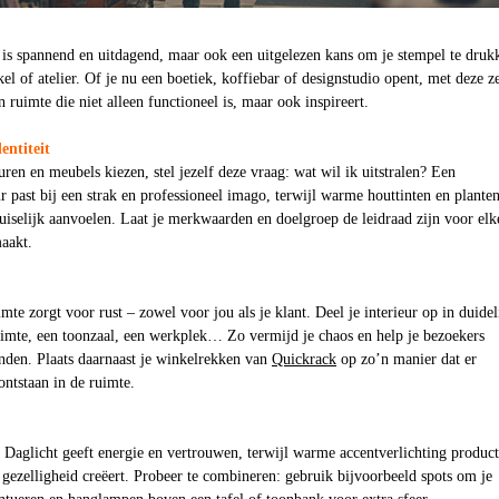
 is spannend en uitdagend, maar ook een uitgelezen kans om je stempel te druk
el of atelier. Of je nu een boetiek, koffiebar of designstudio opent, met deze z
en ruimte die niet alleen functioneel is, maar ook inspireert.
entiteit
uren en meubels kiezen, stel jezelf deze vraag: wat wil ik uitstralen? Een
ur past bij een strak en professioneel imago, terwijl warme houttinten en plante
iselijk aanvoelen. Laat je merkwaarden en doelgroep de leidraad zijn voor elk
maakt.
mte zorgt voor rust – zowel voor jou als je klant. Deel je interieur op in duidel
uimte, een toonzaal, een werkplek… Zo vermijd je chaos en help je bezoekers
inden. Plaats daarnaast je winkelrekken van
Quickrack
op zo’n manier dat er
ontstaan in de ruimte.
. Daglicht geeft energie en vertrouwen, terwijl warme accentverlichting produc
a gezelligheid creëert. Probeer te combineren: gebruik bijvoorbeeld spots om je