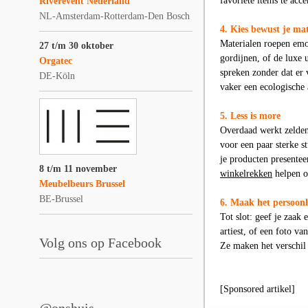
favoriete items te acc
Riverevent Nederland
NL-Amsterdam-Rotterdam-Den Bosch
4. Kies bewust je ma
Materialen roepen emot
27 t/m 30 oktober
gordijnen, of de luxe 
Orgatec
spreken zonder dat er 
DE-Köln
vaker een ecologische
5. Less is more
Overdaad werkt zelden
voor een paar sterke 
je producten presentee
8 t/m 11 november
winkelrekken
helpen om
Meubelbeurs Brussel
BE-Brussel
6. Maak het persoonl
Tot slot: geef je zaak
artiest, of een foto v
Volg ons op Facebook
Ze maken het verschil
[Sponsored artikel]