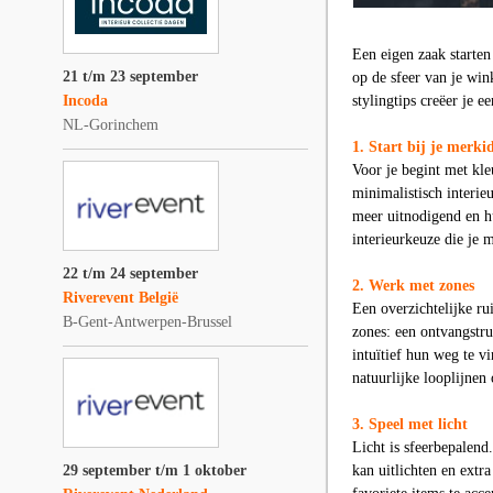
Een eigen zaak starten
21 t/m 23 september
op de sfeer van je wink
Incoda
stylingtips creëer je e
NL-Gorinchem
1. Start bij je merkid
Voor je begint met kle
minimalistisch interie
meer uitnodigend en hu
interieurkeuze die je 
22 t/m 24 september
2. Werk met zones
Riverevent België
Een overzichtelijke rui
B-Gent-Antwerpen-Brussel
zones: een ontvangstr
intuïtief hun weg te v
natuurlijke looplijnen 
3. Speel met licht
Licht is sfeerbepalend
29 september t/m 1 oktober
kan uitlichten en extr