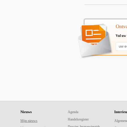
Ontva
Vul uw 
Nieuws
Interie
Agenda
Handelsregister
Mijn nieuws
Algemen
Dossier: leveranciergids