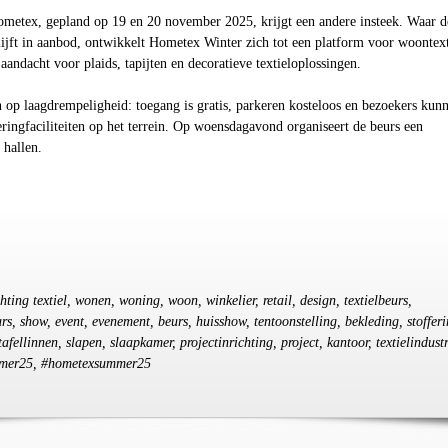
ometex, gepland op 19 en 20 november 2025, krijgt een andere insteek. Waar d
lijft in aanbod, ontwikkelt Hometex Winter zich tot een platform voor woontext
aandacht voor plaids, tapijten en decoratieve textieloplossingen.
en op laagdrempeligheid: toegang is gratis, parkeren kosteloos en bezoekers kun
ingfaciliteiten op het terrein. Op woensdagavond organiseert de beurs een
 hallen.
chting textiel, wonen, woning, woon, winkelier, retail, design, textielbeurs,
rs, show, event, evenement, beurs, huisshow, tentoonstelling, bekleding, stofferi
tafellinnen, slapen, slaapkamer, projectinrichting, project, kantoor, textielindustr
omer25, #hometexsummer25