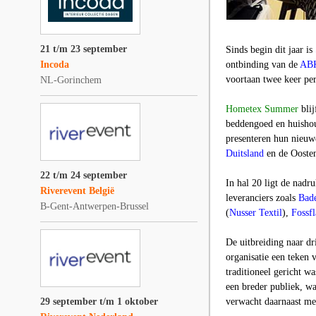
21 t/m 23 september
Sinds begin dit jaar is
Incoda
ontbinding van de
AB
voortaan twee keer per
NL-Gorinchem
Hometex Summer
blij
beddengoed en huishou
presenteren hun nieuw
Duitsland
en de Oosten
22 t/m 24 september
In hal 20 ligt de nadr
Riverevent België
leveranciers zoals
Bade
B-Gent-Antwerpen-Brussel
(
Nusser Textil
),
Fossfl
De uitbreiding naar dr
organisatie een teken
traditioneel gericht w
een breder publiek, wa
29 september t/m 1 oktober
verwacht daarnaast mee