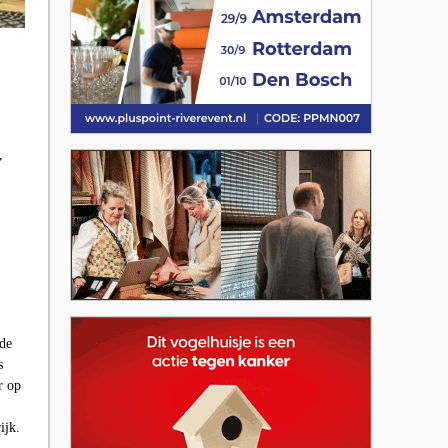
,
 de
s
r op
ijk.