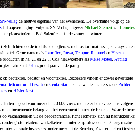
SN-Verlag
de nieuwe eigenaar van het evenement. De overname volgt op de
K
Inkoopvereniging. Volgens SN-Verlag-uitgever
Michael Steinert
zal
Hometex
 jaar plaatsvinden in Bad Salzuflen – in de zomer en winter.
ft zich richten op de traditionele pijlers van de sector: matrassen, slaapsystemen
dtextiel. Grote namen als
Lattoflex
,
Röwa
,
Tempur
,
Rummel
en
Hasena
e producten in hal 21 en 22.1. Ook nieuwkomers als
Meise Möbel
,
Auping
rijkse fabrikant
Joka
zijn dit jaar van de partij.
uk op bedtextiel, badstof en woontextiel. Bezoekers vinden er zowel gevestigde
nia Bettcomfort
,
Bassetti
en
Centa-Star
, als nieuwe deelnemers zoals
Pichler
akes
en
Hüsler Nest
.
ie hallen – goed voor meer dan 20.000 vierkante meter beursvloer – is volgens
 van het toenemende belang van het evenement binnen de branche. Waar de beur
as op vakhandelaren uit de beddenbranche, richt Hometex zich nu nadrukkelijke
aronder grote retailers, winkelketens en interieurprofessionals. De organisatie
r internationale bezoekers, onder meer uit de Benelux, Zwitserland en Oostenr