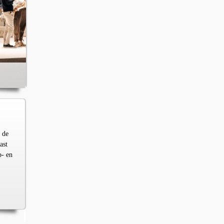
 de
ast
p- en