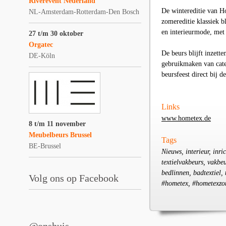
Riverevent Nederland
De wintereditie van H
NL-Amsterdam-Rotterdam-Den Bosch
zomereditie klassiek b
en interieurmode, met 
27 t/m 30 oktober
Orgatec
De beurs blijft inzett
DE-Köln
gebruikmaken van cater
beursfeest direct bij de
Links
www.hometex.de
8 t/m 11 november
Meubelbeurs Brussel
Tags
BE-Brussel
Nieuws, interieur, inri
textielvakbeurs, vakbeu
bedlinnen, badtextiel, 
Volg ons op Facebook
#hometex, #hometexz