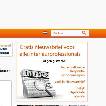
lgende >
rt