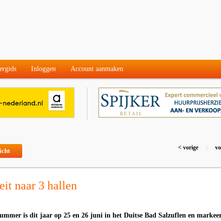
ergids
Inloggen
Account aanmaken
< vorige
|
vo
icht
it naar 3 hallen
mer is dit jaar op 25 en 26 juni in het Duitse Bad Salzuflen en markee