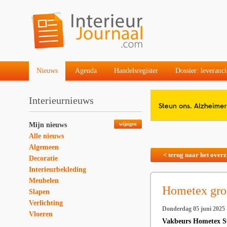
Nieuws
Agenda
Handelsregister
Dossier: leveranci
Interieurnieuws
Mijn nieuws
wijzigen
Alle nieuws
Algemeen
< terug naar het overz
Decoratie
Interieurbekleding
Meubelen
Hometex groe
Slapen
Verlichting
Donderdag 05 juni 2025
Vloeren
Vakbeurs Hometex Sum