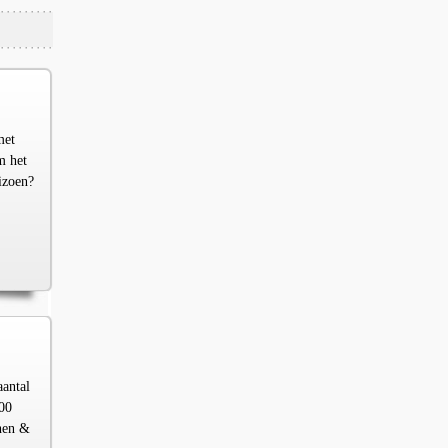
met
m het
izoen?
aantal
00
chen &