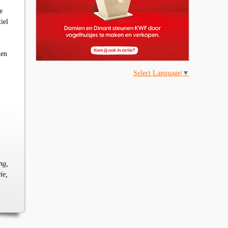
e
iel
nen
Select Language
▼
ng,
ie,