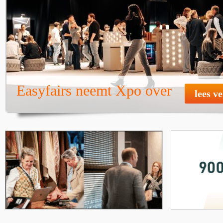
Easyfairs neemt Xpo over
lees v