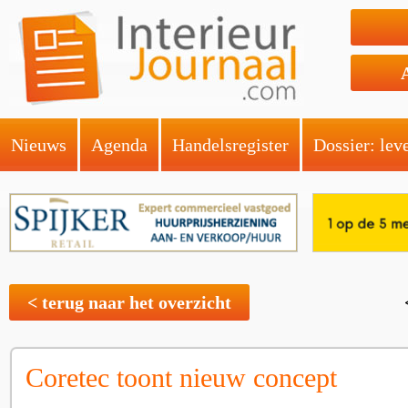
Nieuws
Agenda
Handelsregister
Dossier: lev
< terug naar het overzicht
Coretec toont nieuw concept