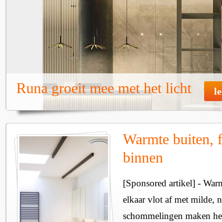
Runa groeit mee met het licht
l
Warmte buiten, f
binnen
[Sponsored artikel] - Wa
elkaar vlot af met milde, n
schommelingen maken het 