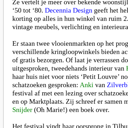
Ze vertelt je meer over bekende woonstijl
‘50 tot ‘80.
Decennia Design
geeft het h
korting op alles in hun winkel van ruim 
vintage meubels, verlichting en interieura
Er staan twee vlooienmarkten op het pr
verschillende kringloopwinkels bieden act
of gratis bezorgen. Of laat je verrassen do
uitgesproken, tweedehands interieur van
haar huis niet voor niets ‘Petit Louvre’ n
schatzoeken gesproken:
Anki
van
Zilver
festival af met een lezing over schatzoek
en op Marktplaats. Zij schreef er samen 
Snijder
(Oh Marie!) een boek over.
Het festival vindt haar oorsprong in Tilbur