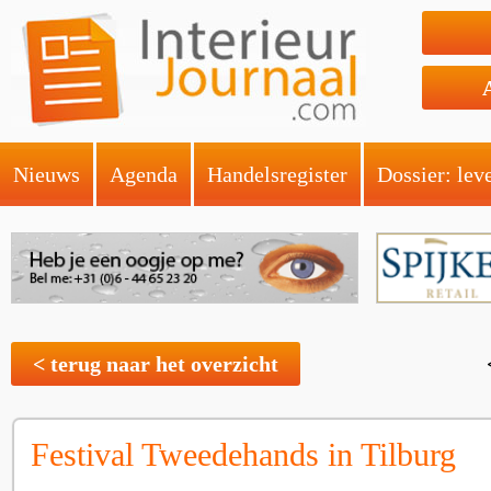
Nieuws
Agenda
Handelsregister
Dossier: lev
< terug naar het overzicht
Festival Tweedehands in Tilburg