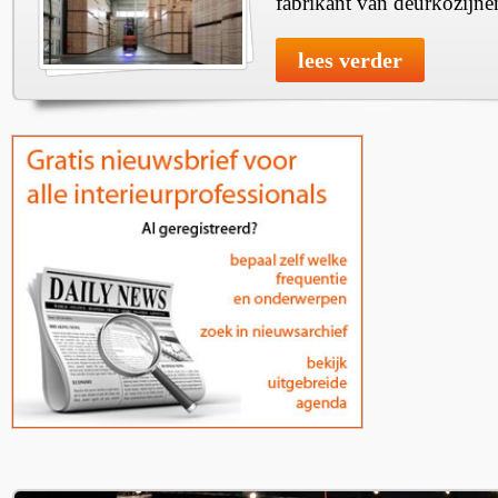
fabrikant van deurkozijne
lees verder