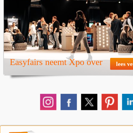
Easyfairs neemt Xpo over
lees v