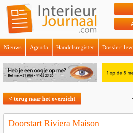
Nieuws
Agenda
Handelsregister
Dossier: lev
< terug naar het overzicht
Doorstart Riviera Maison