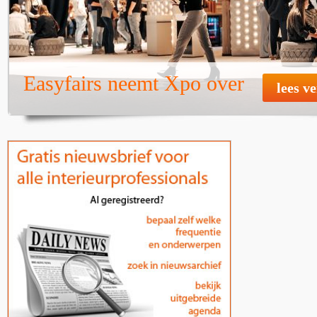
Easyfairs neemt Xpo over
lees v