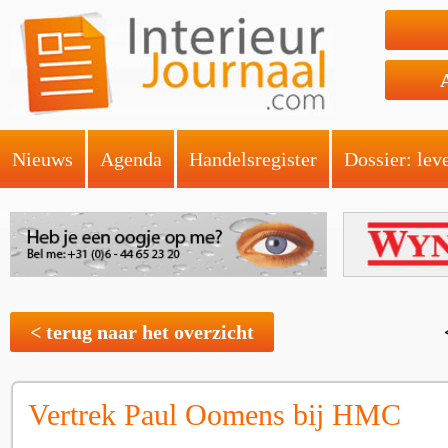
Nieuws
Agenda
Handelsregister
Dossier: lev
< terug naar het overzicht
Vertrek Paul Oomens bij HMC