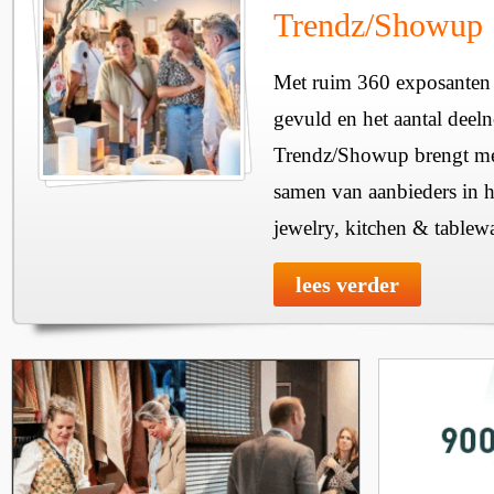
Trendz/Showup
Met ruim 360 exposanten i
gevuld en het aantal deel
Trendz/Showup brengt mee
samen van aanbieders in h
jewelry, kitchen & tablewa
lees verder