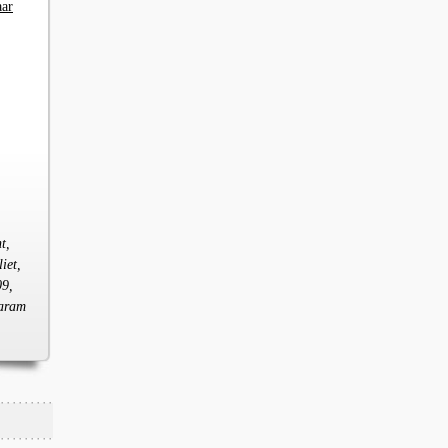
aar
t,
iet,
09,
varam