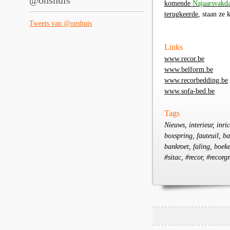
@onshuis
komende
Najaarsvakd
terugkeerde
, staan ze
Tweets van @onshuis
Links
www.recor.be
www.belform.be
www.recorbedding.be
www.sofa-bed.be
Tags
Nieuws, interieur, inr
boxspring, fauteuil, ba
bankroet, faling, boe
#sitac, #recor, #recor