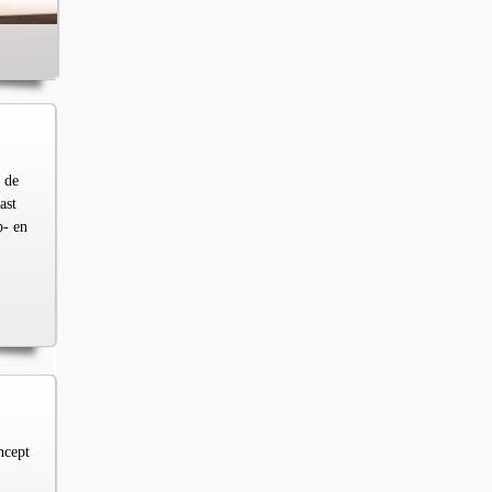
 de
ast
p- en
ncept