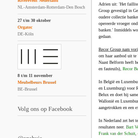
Riverevent Nederland
Adrien uit: 'Het faill
NL-Amsterdam-Rotterdam-Den Bosch
Group gevestigd in Gen
oudere collectie bank
27 t/m 30 oktober
opereerde vroeger on
Orgatec
banken.' Inmiddels wo
DE-Köln
gedaan.
Recor Group nam vori
om haar aanbod uit te
Naast Belform heeft he
en fauteuils),
Recor B
8 t/m 11 november
In België en Luxembur
Meubelbeurs Brussel
en Luxemburg) voor 
BE-Brussel
Belux en doet hij sa
Wallonië en Luxemburg
Volg ons op Facebook
aangetrokken en een e
In Nederland zet het 
resultaten neer.
Bart V
Frank van der Schuit
,