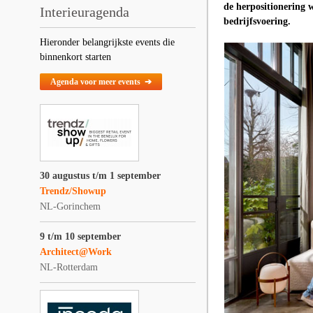
de herpositionering w
Interieuragenda
bedrijfsvoering.
Hieronder belangrijkste events die
binnenkort starten
Agenda voor meer events ➔
30 augustus t/m 1 september
Trendz/Showup
NL-Gorinchem
9 t/m 10 september
Architect@Work
NL-Rotterdam