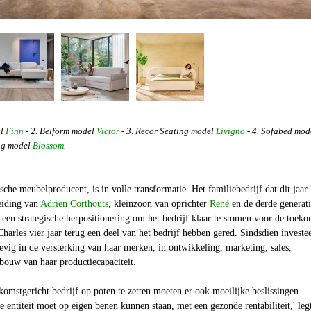
el
Finn
- 2. Belform model
Victor
- 3. Recor Seating model
Livigno
- 4. Sofabed mod
ng model
Blossom
.
ische meubelproducent, is in volle transformatie. Het familiebedrijf dat dit jaar
leiding van
Adrien Corthouts
, kleinzoon van oprichter
René
en de derde generat
n een strategische herpositionering om het bedrijf klaar te stomen voor de toeko
Charles vier jaar terug een deel van het bedrijf hebben gered
. Sindsdien investee
vig in de versterking van haar merken, in ontwikkeling, marketing, sales,
itbouw van haar productiecapaciteit.
omstgericht bedrijf op poten te zetten moeten er ook moeilijke beslissingen
entiteit moet op eigen benen kunnen staan, met een gezonde rentabiliteit,' leg