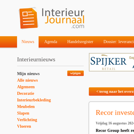
Nieuws
Agenda
Handelsregister
Dossier: leveranci
Interieurnieuws
Mijn nieuws
wijzigen
Alle nieuws
Algemeen
< terug naar het overz
Decoratie
Interieurbekleding
Meubelen
Recor invest
Slapen
Verlichting
Vrijdag 16 augustus 202
Vloeren
Recor Group heeft rec