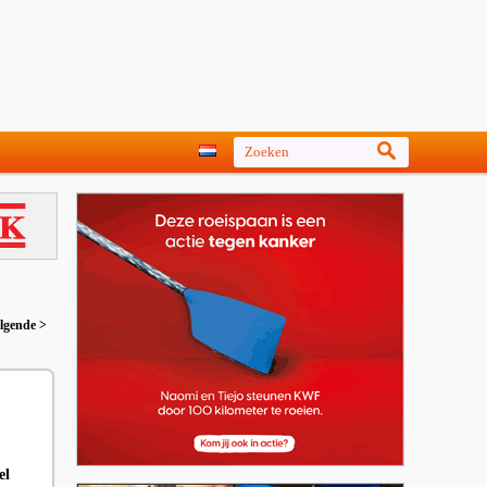
lgende >
el