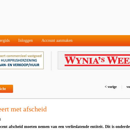
ergids
Inloggen
Account aanmaken
< vorige
|
vo
icht
eert met afscheid
4
ent afscheid moeten nemen van een verlieslatende entiteit. Dit is onderde