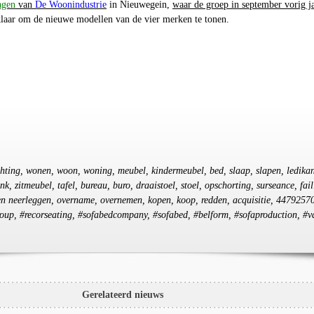
agen
van
De Woonindustrie
in Nieuwegein,
waar de groep in september vorig j
 klaar om de nieuwe modellen van de vier merken te tonen.
ichting, wonen, woon, woning, meubel, kindermeubel, bed, slaap, slapen, ledikan
nk, zitmeubel, tafel, bureau, buro, draaistoel, stoel, opschorting, surseance, faill
ken neerleggen, overname, overnemen, kopen, koop, redden, acquisitie, 4479257
group, #recorseating, #sofabedcompany, #sofabed, #belform, #sofaproduction, #
Gerelateerd nieuws