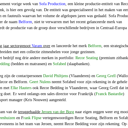
issement vorige week van
Sofa Production
, een kleine productie-entiteit van Rec
k, is hier een gevolg van. De entiteit was gespecialiseerd in het maken van ee
en en fauteuils waarvan het volume de afgelopen jaren was gedaald. Sofa Produ
der de naam
Belform
, niet te verwarren met het recent gelanceerde merk van
rdt de productie van de groep door verschillende bedrijven in Centraal-Europa
g jaar sectorgenoot
Varam
over
en lanceerde het merk
Belform
, een strategisch
 breiden met een collectie zitmeubelen voor jonge gezinnen.
t bedrijf nog drie andere merken in portfolio:
Recor Seating
(premium zitbank
edding
(bedden en matrassen) en
Sofabed
(slaapbanken).
g zijn de contactpersonen
David Philtjens
(Vlaanderen) en
Georg Grell
(Wallo
Recor en Belform.
Geert Nulens
neemt Sofabed voor zijn rekening in de gehele
men met
Elke Hauters
ook Recor Bedding in Vlaanderen, waar Georg Grell dat i
 doet. Er werd onlangs een sales director voor Frankrijk (
Franck Bastardie
)
xport manager (Kris Nouwen) aangesteld.
team van de
teruggehaalde
Jeroen van der Borg
naar eigen zeggen weer erg moo
eenhuizen
en F
rank Flipse
vertegenwoordigen Recor Seating, Belform en Sofab
 eveneens in het team van Jeroen, neemt Recor Bedding voor zijn rekening. Op