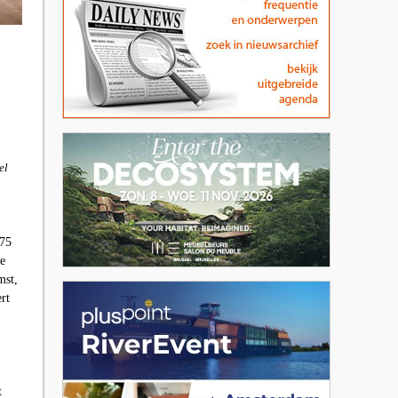
el
 75
ie
mst,
rt
t