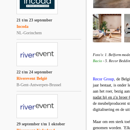
21 t/m 23 september
Incoda
NL-Gorinchem
Foto's: 1. Belform mod
Bacio
- 5. Recor Beddi
22 t/m 24 september
Riverevent België
Recor Group
, de Belg
B-Gent-Antwerpen-Brussel
jaar bestaat, is onder 
aan het roer, bezig aa
nadat hij en z'n broer 
de meubelproducent ste
digitalisering en de u
Maar om een sterk toek
29 september t/m 1 oktober
genomen worden. 'Elke 