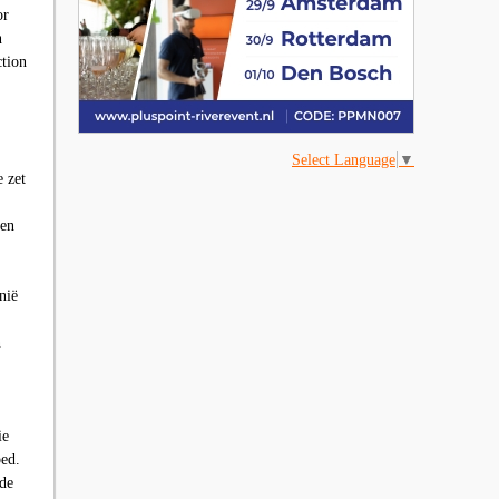
or
n
ction
Select Language
▼
e zet
en
nië
n
ie
ed.
 de