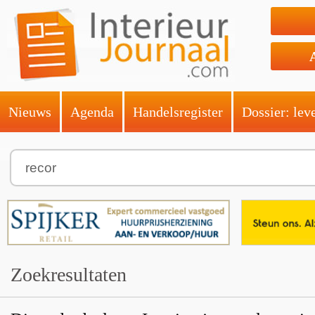
Nieuws
Agenda
Handelsregister
Dossier: lev
Zoekresultaten