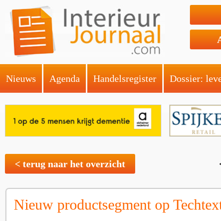
Nieuws
Agenda
Handelsregister
Dossier: lev
< terug naar het overzicht
Nieuw productsegment op Techtext