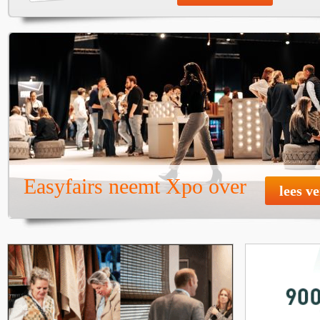
Easyfairs neemt Xpo over
lees v