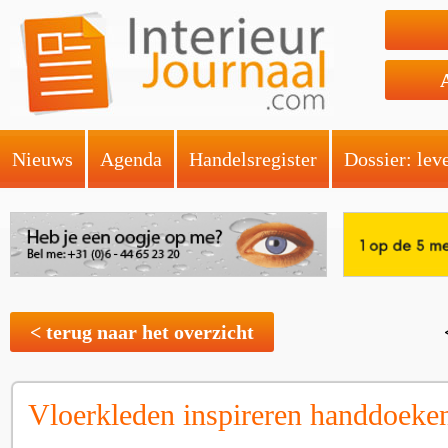
Nieuws
Agenda
Handelsregister
Dossier: lev
< terug naar het overzicht
Vloerkleden inspireren handdoeke