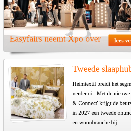
Easyfairs neemt Xpo over
lees v
Tweede slaaphub
Heimtextil breidt het seg
verder uit. Met de nieuwe
& Connect' krijgt de beurs
in 2027 een tweede ontmo
en woonbranche bij.