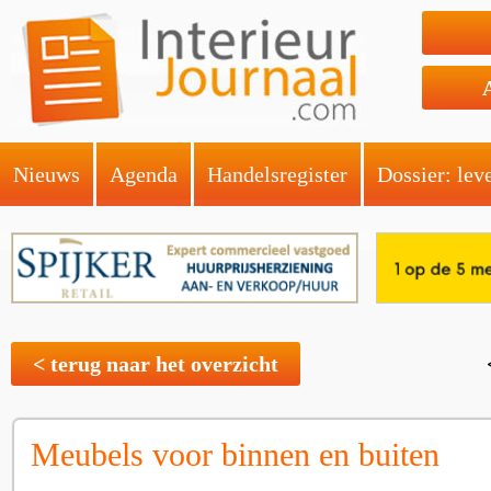
Nieuws
Agenda
Handelsregister
Dossier: lev
< terug naar het overzicht
Meubels voor binnen en buiten