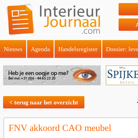
Nieuws
Agenda
Handelsregister
Dossier: lev
< terug naar het overzicht
FNV akkoord CAO meubel