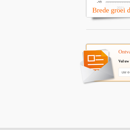
Brede groei 
Ontva
Vul uw 