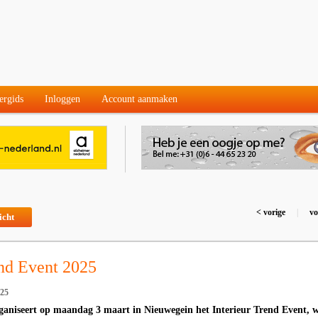
ergids
Inloggen
Account aanmaken
< vorige
|
vo
icht
end Event 2025
025
ganiseert op maandag 3 maart in Nieuwegein het Interieur Trend Event, 