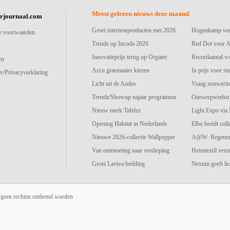
Meest gelezen nieuws deze maand
urjournaal.com
Groei interieurproducten mei 2026
Hogenkamp vers
e voorwaarden
Trends op Incoda 2026
Red Dot voor A
Innovatieprijs terug op Orgatec
Recordaantal w
en
Accu grasmaaier kiezen
In prijs voor st
r/Privacyverklaring
Licht uit de Andes
Vraag zonwerin
Trendz/Showup najaar programma
Ontwerpwedstri
Nieuw merk Tafelzz
Light Expo via
Opening Habitat in Nederlands
Elho breidt colle
Nieuwe 2026-collectie Wallpepper
A@W: Regenerat
Van ontmoeting naar verdieping
Heimtextil vern
Groei Laviva bedding
Nexum geeft lic
 geen rechten ontleend worden