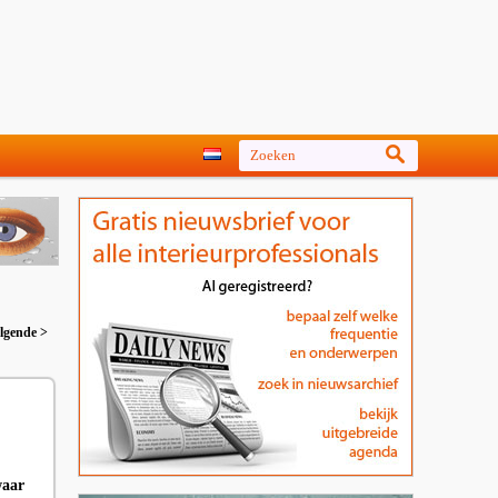
lgende >
waar