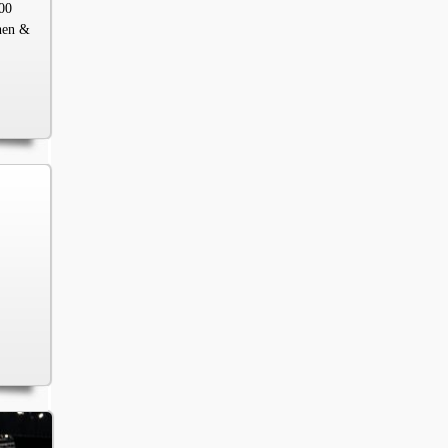
00
chen &