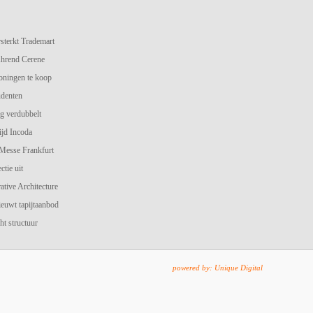
terkt Trademart
hrend Cerene
oningen te koop
udenten
g verdubbelt
jd Incoda
 Messe Frankfurt
ctie uit
ive Architecture
ieuwt tapijtaanbod
ht structuur
powered by: Unique Digital