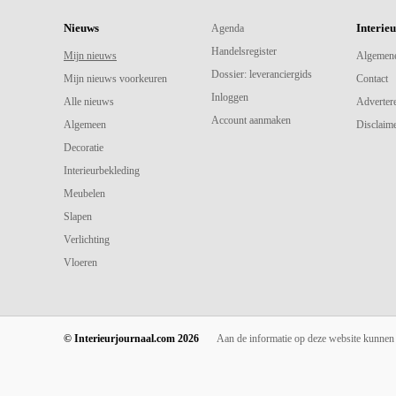
Nieuws
Interie
Agenda
Handelsregister
Mijn nieuws
Algemen
Dossier: leveranciergids
Mijn nieuws voorkeuren
Contact
Inloggen
Alle nieuws
Adverter
Account aanmaken
Algemeen
Disclaime
Decoratie
Interieurbekleding
Meubelen
Slapen
Verlichting
Vloeren
© Interieurjournaal.com 2026
Aan de informatie op deze website kunnen