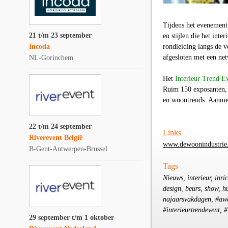
Tijdens het evenement
21 t/m 23 september
en stijlen die het inte
Incoda
rondleiding langs de 
afgesloten met een net
NL-Gorinchem
Het
Interieur Trend E
Ruim 150 exposanten, 
en woontrends. Aanmel
22 t/m 24 september
Links
Riverevent België
www.dewoonindustrie
B-Gent-Antwerpen-Brussel
Tags
Nieuws, interieur, inri
design, beurs, show, h
najaarsvakdagen, #awa
#interieurtrendevent, #
29 september t/m 1 oktober