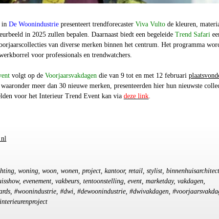
 in
De Woonindustrie
presenteert trendforecaster
Viva Vulto
de kleuren, materi
rieurbeeld in 2025 zullen bepalen. Daarnaast biedt een begeleide
Trend Safari
ee
voorjaarscollecties van diverse merken binnen het centrum. Het programma wor
werkborrel voor professionals en trendwatchers.
vent
volgt op de
Voorjaarsvakdagen
die van 9 tot en met 12 februari
plaatsvond
waaronder meer dan 30 nieuwe merken, presenteerden hier hun nieuwste collec
den voor het Interieur Trend Event kan via
deze link
.
.nl
chting, woning, woon, wonen, project, kantoor, retail, stylist, binnenhuisarchitect
uisshow, evenement, vakbeurs, tentoonstelling, event, marketday, vakdagen,
rds, #woonindustrie, #dwi, #dewoonindustrie, #dwivakdagen, #voorjaarsvakda
interieurenproject