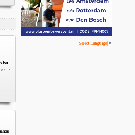
Select Language
▼
met
m het
izoen?
aantal