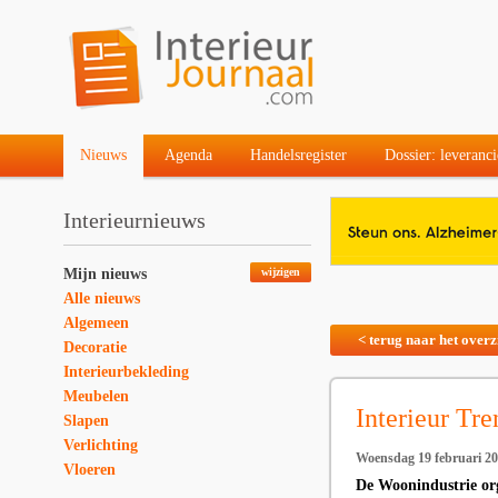
Nieuws
Agenda
Handelsregister
Dossier: leveranci
Interieurnieuws
Mijn nieuws
wijzigen
Alle nieuws
Algemeen
< terug naar het overz
Decoratie
Interieurbekleding
Meubelen
Interieur Tr
Slapen
Verlichting
Woensdag 19 februari 2
Vloeren
De Woonindustrie or