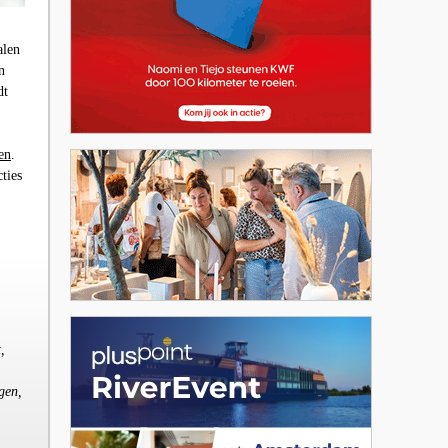
alen
n
dt
en
.
ties
,
gen,