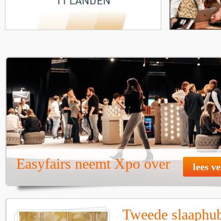
Easyfairs neemt Xpo over
lees v
Tweede slaaphub