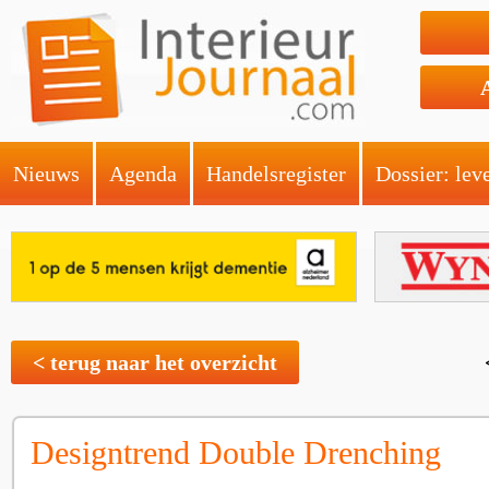
Nieuws
Agenda
Handelsregister
Dossier: lev
< terug naar het overzicht
Designtrend Double Drenching