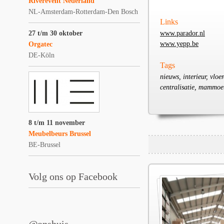
Riverevent Nederland
NL-Amsterdam-Rotterdam-Den Bosch
Links
27 t/m 30 oktober
www.parador.nl
www.yepp.be
Orgatec
DE-Köln
Tags
nieuws, interieur, vloe
centralisatie, mammoet
8 t/m 11 november
Meubelbeurs Brussel
BE-Brussel
Volg ons op Facebook