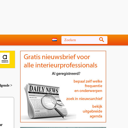
lgende >
ar