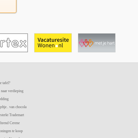
e tafel?
 naar verdieping
edding
geltje.. van chocola
terkt Trademart
hrend Cerene
oningen te koop