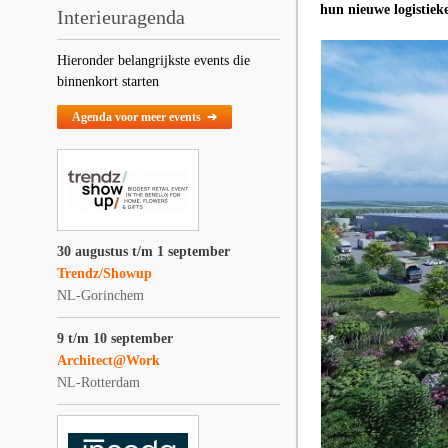
hun nieuwe logistiek
Interieuragenda
Hieronder belangrijkste events die
binnenkort starten
Agenda voor meer events ➔
30 augustus t/m 1 september
Trendz/Showup
NL-Gorinchem
9 t/m 10 september
Architect@Work
NL-Rotterdam