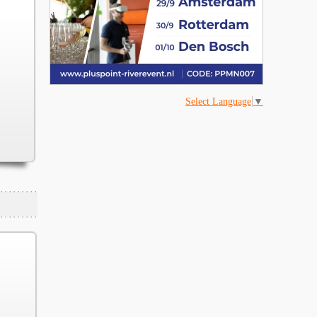
Select Language
▼
,