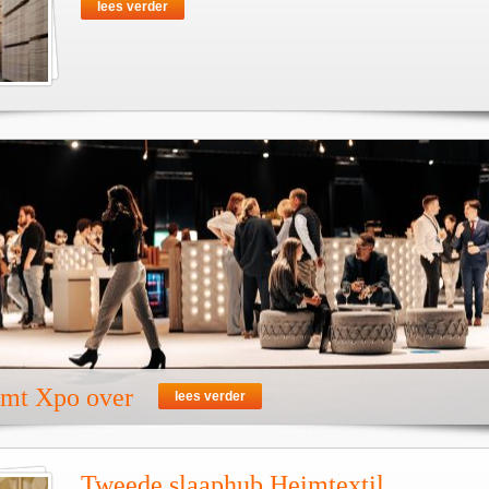
lees verder
emt Xpo over
lees verder
Tweede slaaphub Heimtextil