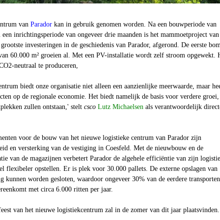
centrum van
Parador
kan in gebruik genomen worden. Na een bouwperiode van
n een inrichtingsperiode van ongeveer drie maanden is het mammoetproject van
grootste investeringen in de geschiedenis van Parador, afgerond. De eerste bo
van 60.000 m² groeien al. Met een PV-installatie wordt zelf stroom opgewekt. 
 CO2-neutraal te produceren,
entrum biedt onze organisatie niet alleen een aanzienlijke meerwaarde, maar he
ecten op de regionale economie. Het biedt namelijk de basis voor verdere groei,
lekken zullen ontstaan,' stelt
csco
Lutz Michaelsen
als verantwoordelijk direct
menten voor de bouw van het nieuwe logistieke centrum van Parador zijn
heid en versterking van de vestiging in Coesfeld. Met de nieuwbouw en de
tie van de magazijnen verbetert Parador de algehele efficiëntie van zijn logisti
el flexibeler opstellen. Er is plek voor 30.000 pallets. De externe opslagen van
g kunnen worden gesloten, waardoor ongeveer 30% van de eerdere transporten
reenkomt met circa 6.000 ritten per jaar.
feest van het nieuwe logistiekcentrum zal in de zomer van dit jaar plaatsvinden.