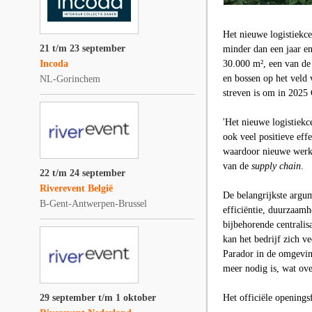
Het nieuwe logistiek
21 t/m 23 september
minder dan een jaar e
Incoda
30.000 m², een van de 
en bossen op het veld 
NL-Gorinchem
streven is om in 2025
'Het nieuwe logistiekc
ook veel positieve eff
waardoor nieuwe werkp
van de
supply chain
.
22 t/m 24 september
Riverevent België
De belangrijkste argu
B-Gent-Antwerpen-Brussel
efficiëntie, duurzaam
bijbehorende centralisa
kan het bedrijf zich ve
Parador in de omgevin
meer nodig is, wat ove
29 september t/m 1 oktober
Het officiële openings