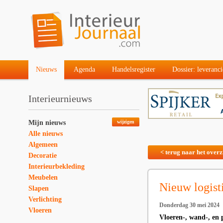
Nieuws
Agenda
Handelsregister
Dossier: leveranci
Interieurnieuws
Mijn nieuws
wijzigen
Alle nieuws
Algemeen
< terug naar het overz
Decoratie
Interieurbekleding
Meubelen
Nieuw logist
Slapen
Verlichting
Donderdag 30 mei 2024
Vloeren
Vloeren-, wand-, en 