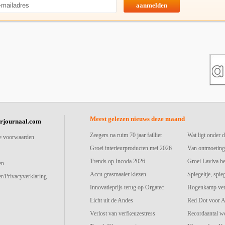
aanmelden
Meest gelezen nieuws deze maand
urjournaal.com
Zeegers na ruim 70 jaar failliet
Wat ligt onder d
e voorwaarden
Groei interieurproducten mei 2026
Van ontmoeting
Trends op Incoda 2026
Groei Laviva b
en
Accu grasmaaier kiezen
Spiegeltje, spie
r/Privacyverklaring
Innovatieprijs terug op Orgatec
Hogenkamp vers
Licht uit de Andes
Red Dot voor A
Verlost van verfkeuzestress
Recordaantal w