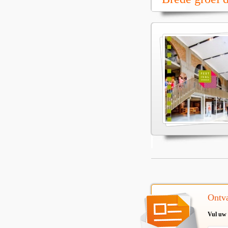
Ontva
Vul uw 