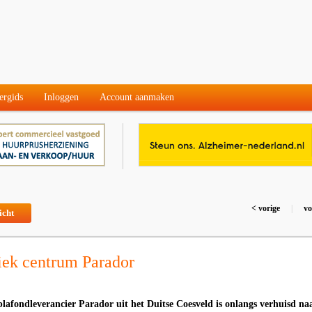
ergids
Inloggen
Account aanmaken
< vorige
|
vo
icht
iek centrum Parador
plafondleverancier Parador uit het Duitse Coesveld is onlangs verhuisd na