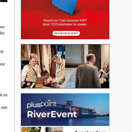
men
Het
eft
eur
ek en
 niet