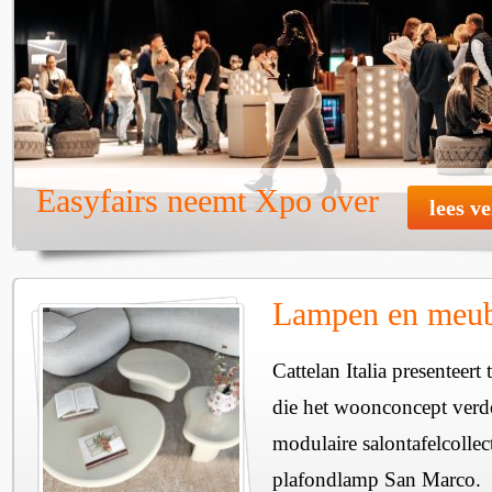
Easyfairs neemt Xpo over
lees v
Lampen en meube
Cattelan Italia presenteer
die het woonconcept verde
modulaire salontafelcollec
plafondlamp San Marco.