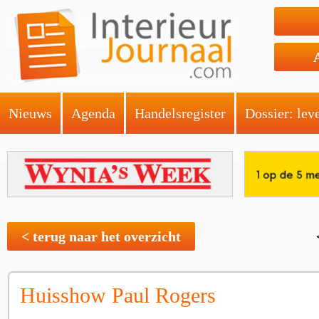
Nieuws
Agenda
Handelsregister
Dossier: lev
< terug naar het overzicht
Huisshow Paul Rogers