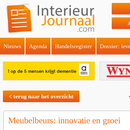
Nieuws
Agenda
Handelsregister
Dossier: lev
< terug naar het overzicht
Meubelbeurs: innovatie en groei