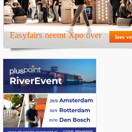
Easyfairs neemt Xpo over
lees v