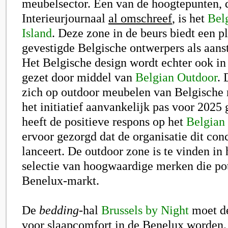
meubelsector. Een van de hoogtepunten, 
Interieurjournaal
al omschreef
, is het
Bel
Island
. Deze zone in de beurs biedt een 
gevestigde Belgische ontwerpers als aans
Het Belgische design wordt echter ook in
gezet door middel van
Belgian Outdoor
. 
zich op outdoor meubelen van Belgische
het initiatief aanvankelijk pas voor 2025 
heeft de positieve respons op het
Belgian 
ervoor gezorgd dat de organisatie dit con
lanceert. De outdoor zone is te vinden in 
selectie van hoogwaardige merken die pot
Benelux-markt.
De
bedding
-hal
Brussels by Night
moet dé
voor slaapcomfort in de Benelux worden