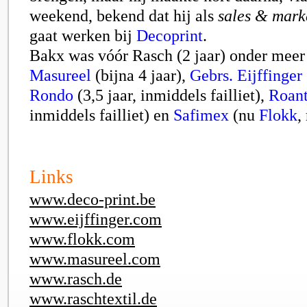
weekend, bekend dat hij als
sales & marke
gaat werken bij
Decoprint
.
Bakx was vóór Rasch (2 jaar) onder meer 
Masureel
(bijna 4 jaar),
Gebrs. Eijffinger
Rondo
(3,5 jaar, inmiddels failliet),
Roan
inmiddels failliet) en
Safimex
(nu
Flokk
,
Links
www.deco-print.be
www.eijffinger.com
www.flokk.com
www.masureel.com
www.rasch.de
www.raschtextil.de