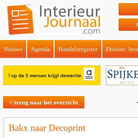
Nieuws
Agenda
Handelsregister
Dossier: lev
< terug naar het overzicht
Bakx naar Decoprint