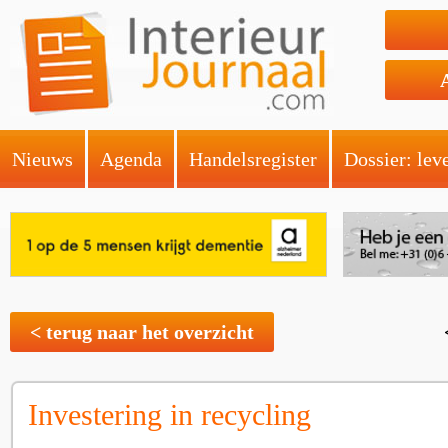
Nieuws
Agenda
Handelsregister
Dossier: lev
< terug naar het overzicht
Investering in recycling