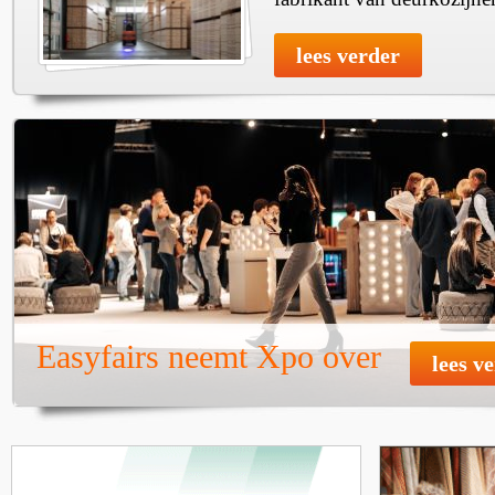
lees verder
Easyfairs neemt Xpo over
lees v