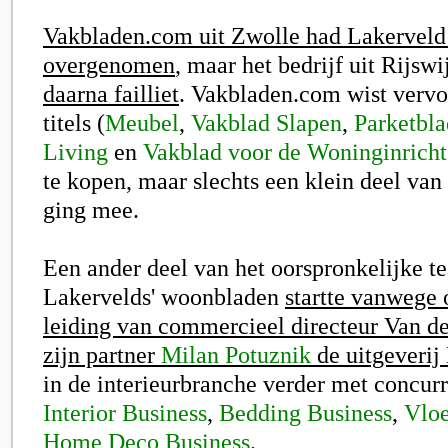
Vakbladen.com uit Zwolle had Lakerveld
overgenomen
, maar het bedrijf uit Rijsw
daarna failliet
. Vakbladen.com wist vervo
titels (
Meubel
,
Vakblad Slapen
,
Parketbla
Living
en
Vakblad voor de Woninginricht
te kopen, maar slechts een klein deel van
ging mee.
Een ander deel van het oorspronkelijke t
Lakervelds' woonbladen
startte vanwege
leiding van commercieel directeur Van 
zijn partner
Milan Potuznik
de uitgeveri
in de interieurbranche verder met concurr
Interior Business
,
Bedding Business
,
Vloe
Home Deco Business
.