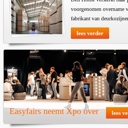
voorgenomen overname v
fabrikant van deurkozijne
lees verder
Easyfairs neemt Xpo over
lees v