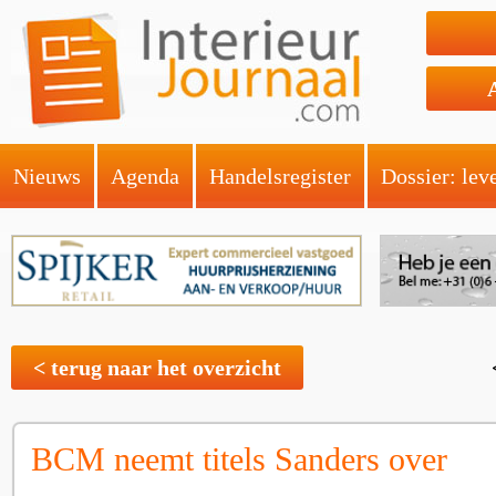
Nieuws
Agenda
Handelsregister
Dossier: lev
< terug naar het overzicht
BCM neemt titels Sanders over