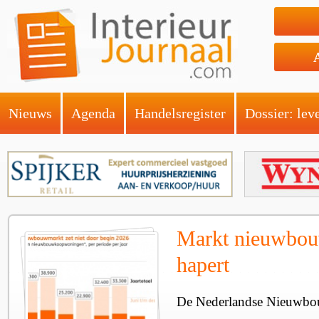
Nieuws
Agenda
Handelsregister
Dossier: lev
Markt nieuwbo
hapert
De Nederlandse Nieuwbo