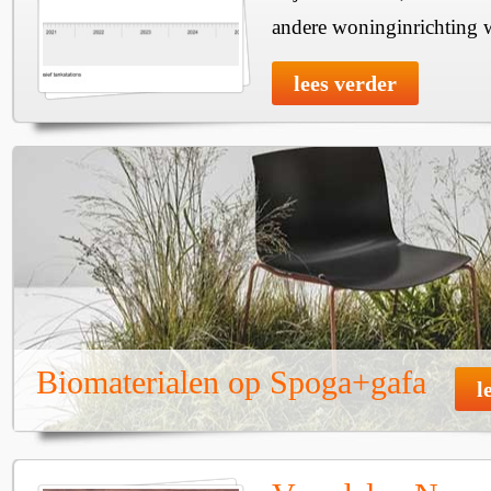
andere woninginrichting w
lees verder
Biomaterialen op Spoga+gafa
l