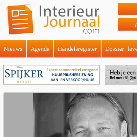
Nieuws
Agenda
Handelsregister
Dossier: lev