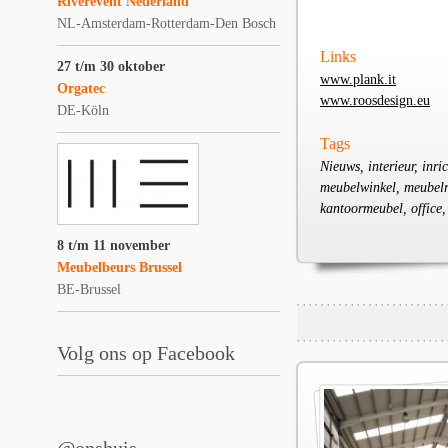
Riverevent Nederland
NL-Amsterdam-Rotterdam-Den Bosch
Links
27 t/m 30 oktober
www.plank.it
Orgatec
www.roosdesign.eu
DE-Köln
Tags
Nieuws, interieur, inr
meubelwinkel, meubelre
kantoormeubel, office,
8 t/m 11 november
Meubelbeurs Brussel
BE-Brussel
Volg ons op Facebook