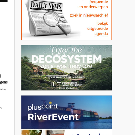
j
lgens
eit,
or