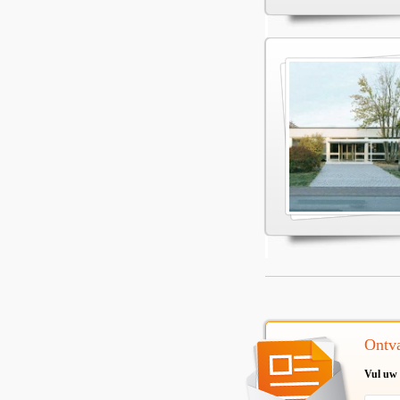
Ontva
Vul uw 