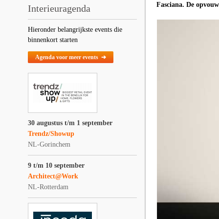
Fasciana. De opvouwb
Interieuragenda
Hieronder belangrijkste events die
binnenkort starten
Agenda voor meer events ➔
30 augustus t/m 1 september
Trendz/Showup
NL-Gorinchem
9 t/m 10 september
Architect@Work
NL-Rotterdam