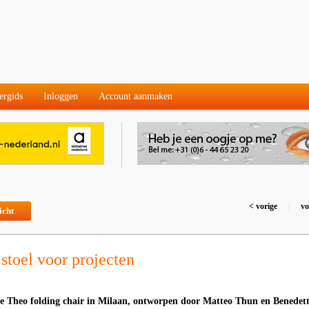
ergids
Inloggen
Account aanmaken
< vorige
|
vo
icht
toel voor projecten
de Theo folding chair in Milaan, ontworpen door Matteo Thun en Benedet