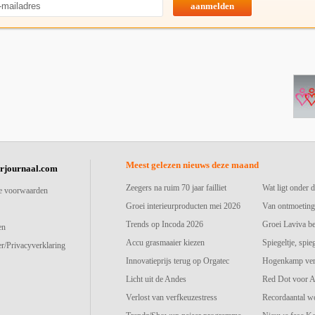
aanmelden
Meest gelezen nieuws deze maand
urjournaal.com
Zeegers na ruim 70 jaar failliet
Wat ligt onder d
e voorwaarden
Groei interieurproducten mei 2026
Van ontmoeting
Trends op Incoda 2026
Groei Laviva b
en
Accu grasmaaier kiezen
Spiegeltje, spie
r/Privacyverklaring
Innovatieprijs terug op Orgatec
Hogenkamp vers
Licht uit de Andes
Red Dot voor A
Verlost van verfkeuzestress
Recordaantal w