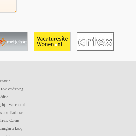
e tafel?
 naar verdieping
edding
geltje.. van chocola
terkt Trademart
hrend Cerene
oningen te koop