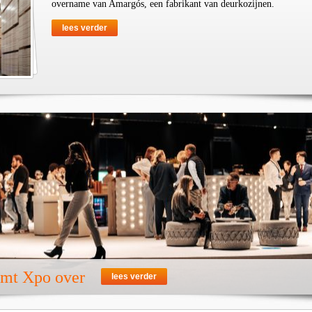
overname van Amargós, een fabrikant van deurkozijnen.
lees verder
emt Xpo over
lees verder