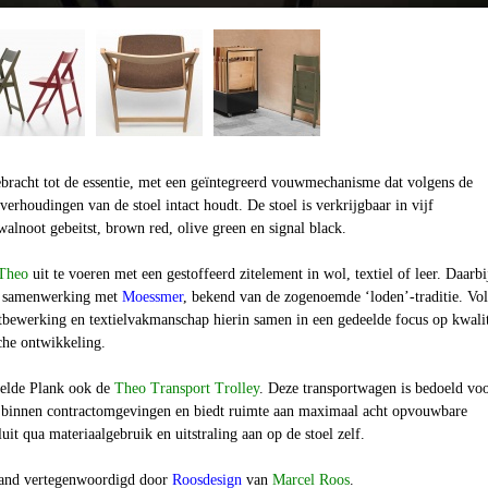
ebracht tot de essentie, met een geïntegreerd vouwmechanisme dat volgens de
verhoudingen van de stoel intact houdt. De stoel is verkrijgbaar in vijf
walnoot gebeitst, brown red, olive green en signal black.
Theo
uit te voeren met een gestoffeerd zitelement in wol, textiel of leer. Daarbi
 samenwerking met
Moessmer
, bekend van de zogenoemde ‘loden’-traditie. Vo
tbewerking en textielvakmanschap hierin samen in een gedeelde focus op kwalit
sche ontwikkeling.
kelde Plank ook de
Theo Transport Trolley
. Deze transportwagen is bedoeld vo
g binnen contractomgevingen en biedt ruimte aan maximaal acht opvouwbare
uit qua materiaalgebruik en uitstraling aan op de stoel zelf.
land vertegenwoordigd door
Roosdesign
van
Marcel Roos
.