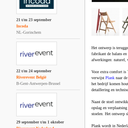
21 t/m 23 september
Incoda
NL-Gorinchem
Het ontwerp is terugg
fabrikant de balans en 
afwerkingen: naturel, 
22 t/m 24 september
Voor extra comfort is
Riverevent België
verwijst
Plank
naar de
B-Gent-Antwerpen-Brussel
het bedrijf komen hou
detaillering en techni
Naast de stoel ontwik
opslag en verplaatsin
stoelen. Het ontwerp sl
29 september t/m 1 oktober
Plank wordt in Neder