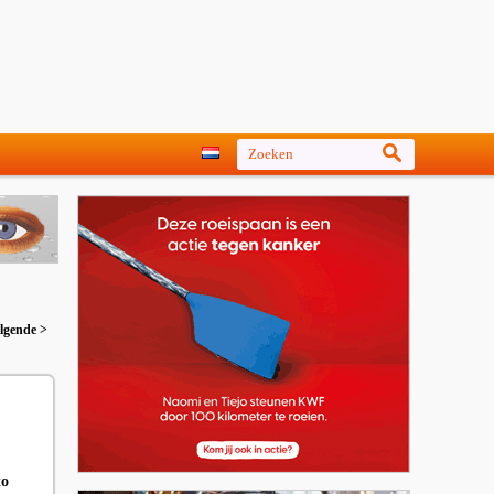
lgende >
to