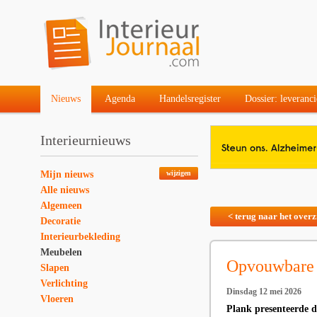
Nieuws
Agenda
Handelsregister
Dossier: leveranci
Interieurnieuws
Mijn nieuws
wijzigen
Alle nieuws
Algemeen
< terug naar het overz
Decoratie
Interieurbekleding
Meubelen
Opvouwbare s
Slapen
Verlichting
Dinsdag 12 mei 2026
Vloeren
Plank presenteerde 