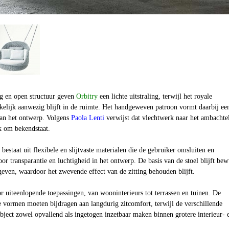
ng en open structuur geven
Orbitry
een lichte uitstraling, terwijl het royale
kelijk aanwezig blijft in de ruimte. Het handgeweven patroon vormt daarbij ee
van het ontwerp. Volgens
Paola Lenti
verwijst dat vlechtwerk naar het ambachtel
k om bekendstaat.
estaat uit flexibele en slijtvaste materialen die de gebruiker omsluiten en
oor transparantie en luchtigheid in het ontwerp. De basis van de stoel blijft bew
ven, waardoor het zwevende effect van de zitting behouden blijft.
or uiteenlopende toepassingen, van wooninterieurs tot terrassen en tuinen. De
 vormen moeten bijdragen aan langdurig zitcomfort, terwijl de verschillende
bject zowel opvallend als ingetogen inzetbaar maken binnen grotere interieur- 