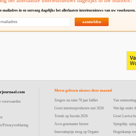
ng het allerlaatste interieurnieuws dagelijks in uw mailbox!
e-mailadres in en ontvang dagelijks het allerlaatste interieurnieuws van uw voorkeuren.
aanmelden
Meest gelezen nieuws deze maand
urjournaal.com
Zeegers na ruim 70 jaar failliet
Van ontmoeting
e voorwaarden
Groei interieurproducten mei 2026
Wat ligt onder d
Trends op Incoda 2026
Groei Laviva b
en
Accu grasmaaier kiezen
Spiegeltje, spie
r/Privacyverklaring
Innovatieprijs terug op Orgatec
Hogenkamp vers