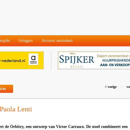
ergids
Inloggen
Account aanmaken
< vorige
|
vo
icht
 Paola Lenti
ert de Orbitry, een ontwerp van Víctor Carrasco. De stoel combineert een