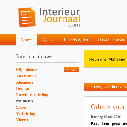
Nieuws
Agenda
Handelsregister
Dossier: leveranci
Interieurnieuws
Mijn nieuws
wijzigen
Alle nieuws
Algemeen
< terug naar het overz
Decoratie
Interieurbekleding
Meubelen
Orbitry voor
Slapen
Verlichting
Dinsdag 19 mei 2026
Vloeren
Paola Lenti presente