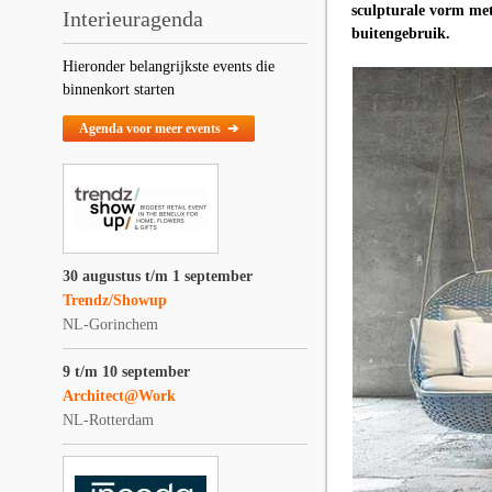
sculpturale vorm met
Interieuragenda
buitengebruik.
Hieronder belangrijkste events die
binnenkort starten
Agenda voor meer events ➔
30 augustus t/m 1 september
Trendz/Showup
NL-Gorinchem
9 t/m 10 september
Architect@Work
NL-Rotterdam