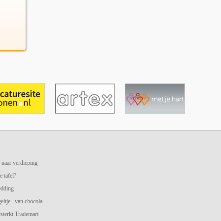
 naar verdieping
e tafel?
edding
geltje.. van chocola
terkt Trademart