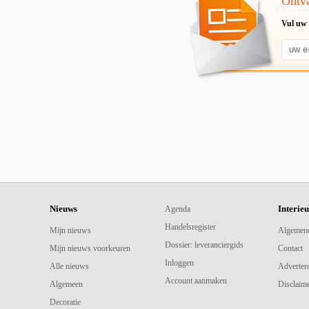
Ontva
Vul uw 
Nieuws
Interie
Agenda
Handelsregister
Mijn nieuws
Algemen
Dossier: leveranciergids
Mijn nieuws voorkeuren
Contact
Inloggen
Alle nieuws
Adverter
Account aanmaken
Algemeen
Disclaime
Decoratie