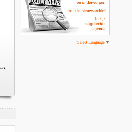
Select Language
▼
bel,