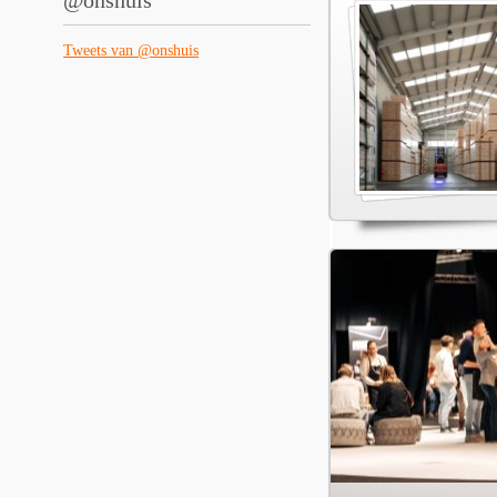
@onshuis
Tweets van @onshuis