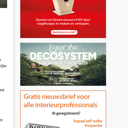
n
ijke
ust
en