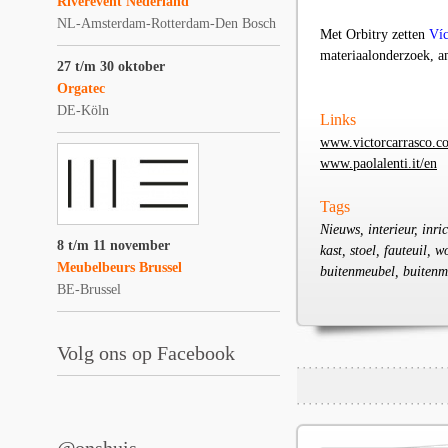
Riverevent Nederland
NL-Amsterdam-Rotterdam-Den Bosch
Met Orbitry zetten
Víc
materiaalonderzoek, am
27 t/m 30 oktober
Orgatec
DE-Köln
Links
www.victorcarrasco.c
www.paolalenti.it/en
Tags
Nieuws, interieur, inr
8 t/m 11 november
kast, stoel, fauteuil, 
Meubelbeurs Brussel
buitenmeubel, buitenme
BE-Brussel
Volg ons op Facebook