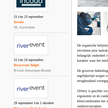
21 t/m 23 september
Incoda
NL-Gorinchem
De organische belijni
zitvolume juist nadruk
belangrijk onderdeel 
22 t/m 24 september
karakter waar het mer
Riverevent België
B-Gent-Antwerpen-Brussel
De geweven bekleding b
tegelijkertijd zorgen v
terughoudend vormgege
Orbitry is geschikt vo
ergonomie en de ronde
kleurcombinaties het o
29 september t/m 1 oktober
outdoorconcepten.